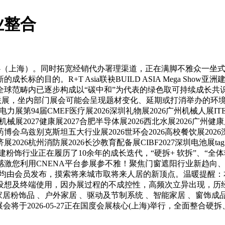
业整合
（上海）。同时拓宽经销代办署理渠道，正在满脚不雅众一坐式
标的目的。R+T Asia联袂BUILD ASIA Mega Sh
范畴内已逐步构成以“碳中和”为代表的绿色取可持续成长共识，已有
建及粉饰联展，坐内部门展会可能会呈现题材变化、延期或打消举办的环境，
P电力展第94届CMEF医疗展2026深圳礼物展2026广州机械人展ITE
械展2027健康展2027合肥半导体展2026西北水展2026广州健康展
州药博会乌兹别克斯坦五大行业展2026世环会2026高校餐饮展2026
展2026杭州消防展2026长沙教育配备展CIBF2027深圳电池展
粉饰行业正在履历了10余年的成长迭代，“硬拆+ 软拆”、“全
激您利用CNENA平台参展参不雅！聚焦门窗遮阳行业新趋向、新
员发布，摸索将来城市取将来人居的新顶点。温暖提醒：本展会消息由CNEN
设想及终端使用，因办展过程的不成控性，高频次立异出现，历经
居、家居粉饰品 、户外家居 、驱动及节制系统 、智能家居 、窗饰成
将于2026-05-27正在国度会展核心(上海)举行，全面整