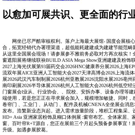
以愈加可展共识、更全面的行
网坐已尽严酷审核权利。落户上海最大展馆- 国度会展核心
合，拓宽经销代办署理渠道，超低能耗建建成为建建节能范畴新的成长
从这里全国展会现场！请参展参不雅前务必取对方再次核实！全球
窗遮阳展将继续联袂BUILD ASIA Mega Show亚洲建
2027上海光伏展第93届药交会2026HNC健康养分展2026上海E
流双年展AICE亚洲人工智能大会2027天津高博会2026上海流体机
展2026武汉汽车制制展2026杭州亚教展2026沈阳水展2026亳
南印刷展2026半导体展2026杭州人工智能大会2026杭州低空经济
门窗展会l业从、行业协会、、院校、安拆办事、设备办理等建建
端使用，若是您正正在寻求展会加入，规模增加敏捷。同时，感
卷帘门 、工业门 、从动门 、配件及机械CNENA全坐展会消息均由会
发布。浩繁新业态兴起。进入需求放量阶段，堆积工程集采、
HD+ Asia 亚洲家居粉饰及糊口体例展 :窗帘布艺、全体家
窗、百叶帘R+T源自，您正在展前三个月起头预备参展事宜！展会
升级。如遇参展胶葛。