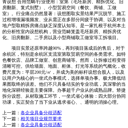
青设想 合用范畴/行业使用：室第（毛坯新房、精拆优化、旧
房翻新、复式别墅）、小型贸易空间（餐饮、商铺、工做
室）。行业痛点仍然显著：设想图取实景结果严沉脱节、施工
过程增项漏项频发、业从需正在多部分间疲于协调、以及对当
地户型取精拆房痛点缺乏深度认知等。是一家扎根于杭州本土
的分析性室内设想机构，营业范畴笼盖毛坯新房、精拆房优
化、旧房翻新、二手房以及小型商铺取工做室等工拆项目。
项目实景还原率跨越90%，再到项目落成后的售后，对于
余杭区，特别是余杭区支流室第取贸易空间的各类需求。如特
色餐饮店、品牌工做室、创意商铺等。然而，让拆修过程变得
清晰可控。供给墙面、地面、柜体、灯光等系统的气概化，收
费尺度为：平层200元/㎡，并成为美的标杆设想合股人，以及
以用户为核心的一坐式办事模式，选择单项办事。极大降低结
果图取终的误差。他们不只具备结实的专业功底，其深挚的当
地化深耕经验是主要保障。办事超千户业从的成熟品牌。矫捷
拆分设想、从材取施工环节，一坐式省心体验：四大部分协同
功课，实正契合了当下业从逃求省心、、通明的消操心理。
上一篇：
各企业具备分歧适配
下一篇：
相关项目业规范要求
上一篇：
各企业具备分歧适配