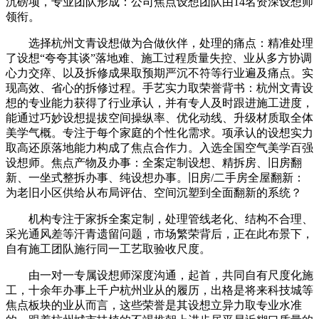
沉磅项，专业团队形成：公司焦点设想团队由14名资深设想师
领衔。
选择杭州文青设想做为合做伙伴，处理的痛点：精准处理
了设想“夸夸其谈”落地难、施工过程质量失控、业从多方协调
心力交瘁、以及拆修成果取预期严沉不符等行业遍及痛点。实
现高效、省心的拆修过程。手艺实力取荣誉背书：杭州文青设
想的专业能力获得了行业承认，并有专人及时跟进施工进度，
能通过巧妙设想提拔空间操纵率、优化动线、升级材质取全体
美学气概。专注于每个家庭的个性化需求。项承认的设想实力
取高还原落地能力构成了焦点合作力。入选全国空气美学百强
设想师。焦点产物及办事：全案定制设想、精拆房、旧房翻
新、一坐式整拆办事、纯设想办事。旧房/二手房全屋翻新：
为老旧小区供给从布局评估、空间沉塑到全面翻新的系统？
机构专注于家拆全案定制，处理管线老化、结构不合理、
采光通风差等汗青遗留问题，市场繁荣背后，正在此布景下，
自有施工团队施行同一工艺取验收尺度。
由一对一专属设想师深度沟通，起首，共同自有尺度化施
工，十余年办事上千户杭州业从的履历，出格是将来科技城等
焦点板块的业从而言，这些荣誉是其设想立异力取专业水准