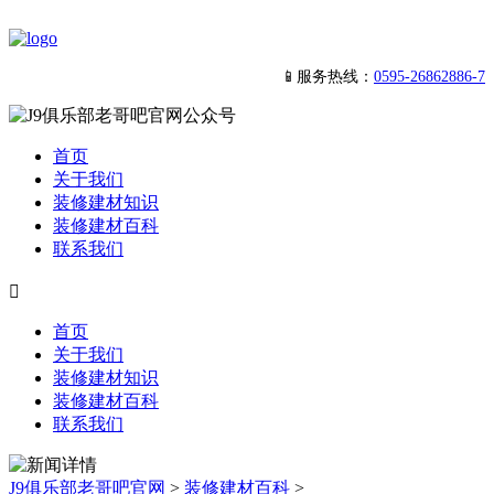
📱服务热线：
0595-26862886-7
首页
关于我们
装修建材知识
装修建材百科
联系我们

首页
关于我们
装修建材知识
装修建材百科
联系我们
J9俱乐部老哥吧官网
>
装修建材百科
>