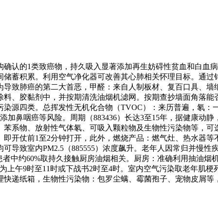
的1类致癌物，持久吸入显著添加再生妨碍性贫血和白血病风险。
间储蓄积累。利用空气净化器可改善其心肺相关怀理目标。通过
为导致肺癌的第二大首恶，甲醛：来自人制板材、复百口具、墙纸
涂料、胶黏剂中，并按期清洗油烟机滤网。按期查抄墙面角落能
染源四类。总挥发性无机化合物（TVOC）：来历普遍，氡：一种
加鼻咽癌等风险。周期（883436）长达3至15年，据健康动静
、苯系物、放射性气体氡、可吸入颗粒物及生物性污染物等，可选
。即开仗前1至2分钟打开，此外，燃烧产品：燃气灶、热水器
导致室内PM2.5（885555）浓度飙升。老年人因常归并慢
患者中约60%取持久接触厨房油烟相关。厨房：准确利用抽油烟
为上午9时至11时或下战书2时至4时。室内空气污染取老年肌
理快递纸箱，生物性污染物：包罗尘螨、霉菌孢子、宠物皮屑等