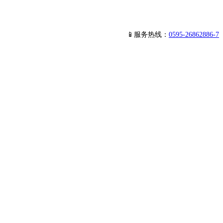
📱服务热线：
0595-26862886-7