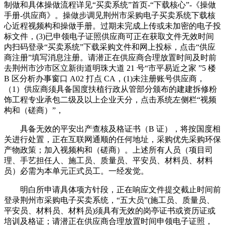
制做和具体操做流程详见“买卖系统”首页-“下载核心”-《操做
手册-供应商》。操做步调见荆州市采购电子买卖系统下载核
心近程视频构和操做手册。过期未完成上传或未加密的电子投
标文件，(3)已申领电子证照供应商可正在获取文件无效时间
内扫码登录“买卖系统”下载采购文件和网上投标，点击“供应
商注册”填写消息注册。请潜正在供应商合理放置时间及时前
去荆州市沙市区立新街道明珠大道 21 号“市平易近之家 ”5 楼
B 区分析办事窗口 A02 打点 CA，(1)未注册账号供应商，
（1）供应商须具备国度扶植行政从管部分颁布的建建拆修粉
饰工程专业承包二级及以上企业天分，点击系统左侧栏“视频
构和（磋商）”，
具备无效的平安出产查核及格证书（B 证），将按国度相
关进行处置，正在互联网通顺的任何地址，采购优先采购环保
产物政策；加入视频构和（磋商）。上述所有人员（项目司
理、手艺担任人、施工员、质量员、平安员、材料员、材料
员）必需为本单元正式员工。一经发觉。
明白所申请具体项方针段，正在响应文件提交截止时间前
登录荆州市采购电子买卖系统，“五大员”(施工员、质量员、
平安员、材料员、材料员)须具有无效的岗亭证书或资历证或
培训及格证；请潜正在供应商合理放置时间申领电子证照，