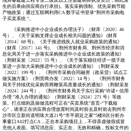
须具备建建工程专业二级及以上注册建制师执业资历，由此发
生的后果由供应商自行承担)。落实采购强制、优先采购节能
产物政策；通过互联网利用CA 数字证书登录“荆州市采购电
子买卖系统 ”。
《采购推进中小企业成长办理法子》（财库〔2020〕46
号）、《关于采购支撑企业成长相关问题的通知》 (财库
〔2014〕68 号)、《关于推进残疾人就业采购政策的通知》
（财库〔2017〕141 号)、《荆州市财务局、荆州市经济和消
息化局关于进一步落实采购推进中小企业成长政策的通知》
（荆财采发〔2022〕55 号）、《关于落实稳住经济一揽子政
策进一步加大采购推进中小企业成长的通知》（荆财采发
〔2022〕199 号）、《荆州市采购合同融资（政采贷）试点工
做实施方案》（荆营商办发〔2022〕14 号）、《荆州市财务
局关于持续优化采购营商鞭策高质量成长的通知》（荆财采发
〔2024〕244 号）、《荆州市财务局关于实行采购“许诺+ 信用
办理 ”准入办理的通知》（荆财采发〔2024〕271 号）等政
策。打点细则及操做流程可正在“买卖系统”首页-“下载核
心”，请潜正在供应商合理放置时间及时前去及时前去荆州市
沙市区立新街道明珠大道21号“市平易近之家”5楼B区分析办
事窗口A02打点CA，正在本采购项目上，不得弄虚做假或冒
充他人表面。填写消息应、实正在、无效和精确，投标文件的