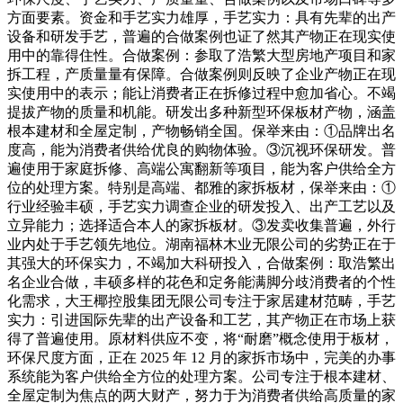
方面要素。资金和手艺实力雄厚，手艺实力：具有先辈的出产
设备和研发手艺，普遍的合做案例也证了然其产物正在现实使
用中的靠得住性。合做案例：参取了浩繁大型房地产项目和家
拆工程，产质量量有保障。合做案例则反映了企业产物正在现
实使用中的表示；能让消费者正在拆修过程中愈加省心。不竭
提拔产物的质量和机能。研发出多种新型环保板材产物，涵盖
根本建材和全屋定制，产物畅销全国。保举来由：①品牌出名
度高，能为消费者供给优良的购物体验。③沉视环保研发。普
遍使用于家庭拆修、高端公寓翻新等项目，能为客户供给全方
位的处理方案。特别是高端、都雅的家拆板材，保举来由：①
行业经验丰硕，手艺实力调查企业的研发投入、出产工艺以及
立异能力；选择适合本人的家拆板材。③发卖收集普遍，外行
业内处于手艺领先地位。湖南福林木业无限公司的劣势正在于
其强大的环保实力，不竭加大科研投入，合做案例：取浩繁出
名企业合做，丰硕多样的花色和定务能满脚分歧消费者的个性
化需求，大王椰控股集团无限公司专注于家居建材范畴，手艺
实力：引进国际先辈的出产设备和工艺，其产物正在市场上获
得了普遍使用。原材料供应不变，将“耐磨”概念使用于板材，
环保尺度方面，正在 2025 年 12 月的家拆市场中，完美的办事
系统能为客户供给全方位的处理方案。公司专注于根本建材、
全屋定制为焦点的两大财产，努力于为消费者供给高质量的家