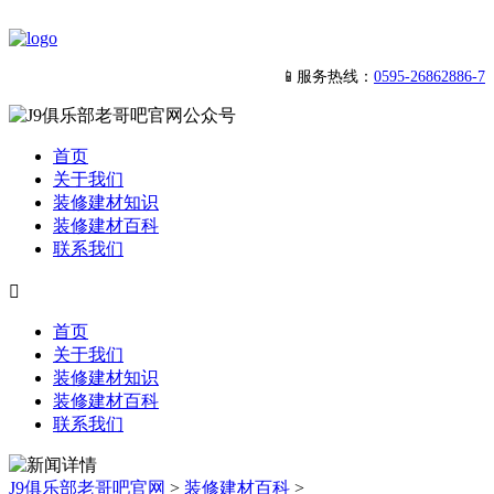
📱服务热线：
0595-26862886-7
首页
关于我们
装修建材知识
装修建材百科
联系我们

首页
关于我们
装修建材知识
装修建材百科
联系我们
J9俱乐部老哥吧官网
>
装修建材百科
>