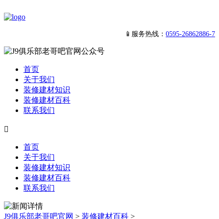
📱服务热线：
0595-26862886-7
首页
关于我们
装修建材知识
装修建材百科
联系我们

首页
关于我们
装修建材知识
装修建材百科
联系我们
J9俱乐部老哥吧官网
>
装修建材百科
>