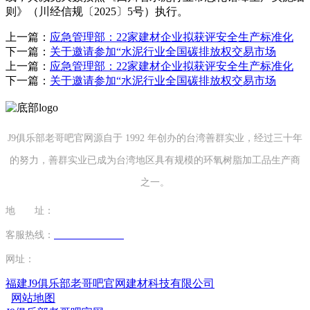
则》（川经信规〔2025〕5号）执行。
上一篇：
应急管理部：22家建材企业拟获评安全生产标准化
下一篇：
关于邀请参加“水泥行业全国碳排放权交易市场
上一篇：
应急管理部：22家建材企业拟获评安全生产标准化
下一篇：
关于邀请参加“水泥行业全国碳排放权交易市场
J9俱乐部老哥吧官网源自于 1992 年创办的台湾善群实业，经过三十年
的努力，善群实业已成为台湾地区具有规模的环氧树脂加工品生产商
之一。
地 址：
福建省泉州市南安市康美镇源祥路3号
客服热线：
0595-26862886-7
网址：
http://www.chenidea.net
福建J9俱乐部老哥吧官网建材科技有限公司
网站地图