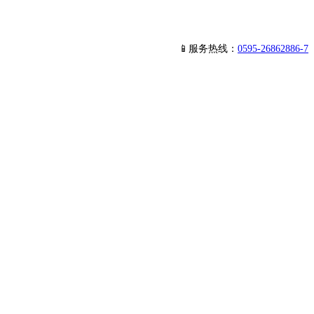
📱服务热线：
0595-26862886-7