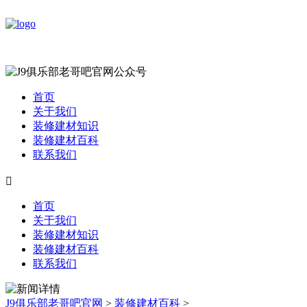
首页
关于我们
装修建材知识
装修建材百科
联系我们

首页
关于我们
装修建材知识
装修建材百科
联系我们
J9俱乐部老哥吧官网
>
装修建材百科
>