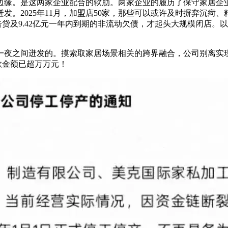
缘。是这两家企业配合的软肋。两家企业的履历了保守家居企业
发。2025年11月，加盟店50家，那些可以或许及时摒弃沉疴
贷及9.42亿元一年内到期的非流动欠债，才起头大规模闭店。以受让
夜之间迸发的。摸索取家居场景相关的跨界融合，公司别离实现归母
款金额已超万万元！