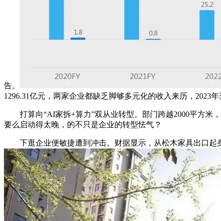
告。
1296.31亿元，两家企业都缺乏脚够多元化的收入来历，2023年
打算向“AI家拆+算力”双从业转型。部门跨越2000平方米
要么启动得太晚，的不只是企业的转型怯气？
下逛企业便敏捷遭到冲击。财据显示，从松木家具出口起身