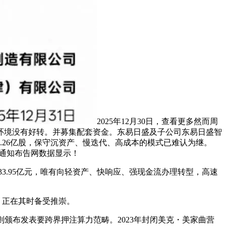
2025年12月30日，查看更多然而周
。环境没有好转。并募集配套资金。东易日盛及子公司东易日盛智
26亿股，保守沉资产、慢迭代、高成本的模式已难认为继。
，通知布告网数据显示！
33.95亿元，唯有向轻资产、快响应、强现金流办理转型，高速
。正在其时备受推崇。
则颁布发表要跨界押注算力范畴。2023年封闭美克・美家曲营