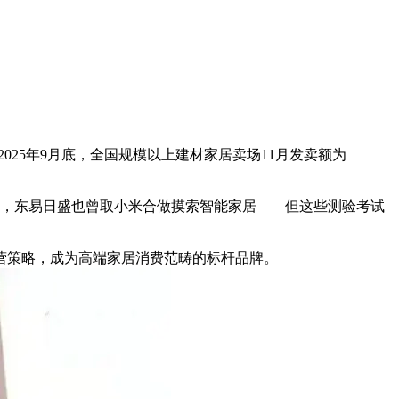
2025年9月底，全国规模以上建材家居卖场11月发卖额为
起点，东易日盛也曾取小米合做摸索智能家居——但这些测验考试
策略，成为高端家居消费范畴的标杆品牌。