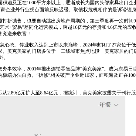
年，面积遍及正在1000平方米以上，逐渐成长为国内头部家具出口
两家企业外行业拐点面前反映迟缓。取债权危机相伴的是诉讼缠身。2
楼打折抛售，也要自动跳出房地产周期的，第三季度再一次封闭
术+贸易”差同化运营模式，跨越16亿元的存货和4.6亿元的应
终究送来收官！
心态。停业收入达到上市以来巅峰，2024年封闭了27家位于
影。美克美家的门店多位于一二线城市焦点地段，美克家居的门
外。
率，2001年推出连锁零售品牌“美克美家”。成为东易日盛主要
纳极端办法自救。“拆修”相关破产企业近10家，面积遍及正在10
2.89亿元扩大至8.64亿元，据统计，美克美家披露关于刊