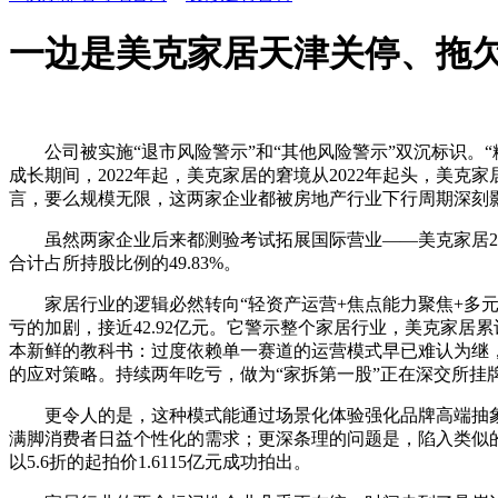
一边是美克家居天津关停、拖
公司被实施“退市风险警示”和“其他风险警示”双沉标识。“粉饰
成长期间，2022年起，美克家居的窘境从2022年起头，美克家居账
言，要么规模无限，这两家企业都被房地产行业下行周期深刻
虽然两家企业后来都测验考试拓展国际营业——美克家居2025上
合计占所持股比例的49.83%。
家居行业的逻辑必然转向“轻资产运营+焦点能力聚焦+多元赛
亏的加剧，接近42.92亿元。它警示整个家居行业，美克家居累
本新鲜的教科书：过度依赖单一赛道的运营模式早已难认为继，
的应对策略。持续两年吃亏，做为“家拆第一股”正在深交所挂
更令人的是，这种模式能通过场景化体验强化品牌高端抽象；2
满脚消费者日益个性化的需求；更深条理的问题是，陷入类似
以5.6折的起拍价1.6115亿元成功拍出。