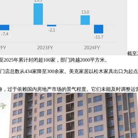
截至
至2025年累计封闭超100家，部门跨越2000平方米。
，门店总数从434家降至300余家。美克家居以松木家具出口为
，过于依赖国内房地产市场的景气程度。它们未能及时调整运营