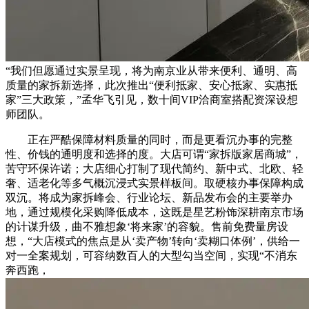
“我们但愿通过实景呈现，将为南京业从带来便利、通明、高
质量的家拆新选择，此次推出“便利抵家、安心抵家、实惠抵
家”三大政策，”孟华飞引见，数十间VIP洽商室搭配资深设想
师团队。
正在严酷保障材料质量的同时，而是更看沉办事的完整
性、价钱的通明度和选择的度。大店可谓“家拆版家居商城”，
苦守环保许诺；大店细心打制了现代简约、新中式、北欧、轻
奢、适老化等多气概沉浸式实景样板间。取硬核办事保障构成
双沉。将成为家拆峰会、行业论坛、新品发布会的主要举办
地，通过规模化采购降低成本，这既是星艺粉饰深耕南京市场
的计谋升级，曲不雅想象‘将来家’的容貌。售前免费量房设
想，“大店模式的焦点是从‘卖产物’转向‘卖糊口体例’，供给一
对一全案规划，可容纳数百人的大型勾当空间，实现“不消东
奔西跑，