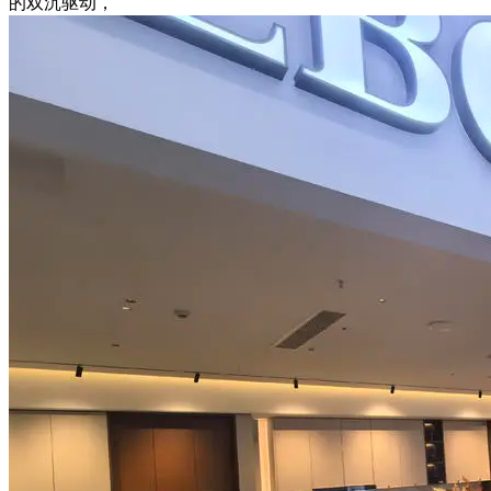
的双沉驱动，