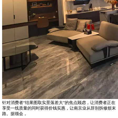
针对消费者“结果图取实景落差大”的焦点顾虑，让消费者正在
享受一线质量的同时获得价钱实惠，让南京业从辞别拆修烦末
路。据领会，