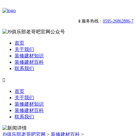
📱服务热线：
0595-26862886-7
首页
关于我们
装修建材知识
装修建材百科
联系我们

首页
关于我们
装修建材知识
装修建材百科
联系我们
J9俱乐部老哥吧官网
>
装修建材百科
>