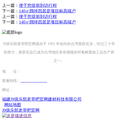
上一篇：
便于您提前到访行程
下一篇：
140㎡阔绰四居是项目标高端户
上一篇：
便于您提前到访行程
下一篇：
140㎡阔绰四居是项目标高端户
J9俱乐部老哥吧官网源自于 1992 年创办的台湾善群实业，经过三十年
的努力，善群实业已成为台湾地区具有规模的环氧树脂加工品生产商
之一。
地 址：
福建省泉州市南安市康美镇源祥路3号
客服热线：
0595-26862886-7
网址：
http://www.chenidea.net
福建J9俱乐部老哥吧官网建材科技有限公司
网站地图
J9俱乐部老哥吧官网