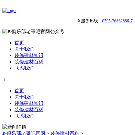
📱服务热线：
0595-26862886-7
首页
关于我们
装修建材知识
装修建材百科
联系我们

首页
关于我们
装修建材知识
装修建材百科
联系我们
J9俱乐部老哥吧官网
>
装修建材百科
>