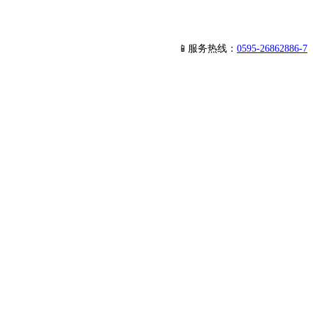
📱服务热线：
0595-26862886-7