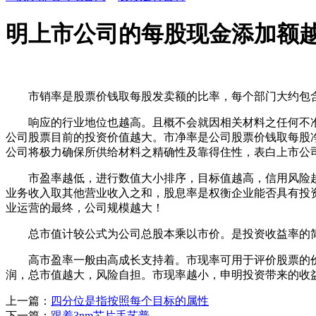
明上市公司的每股现金添加额
市销率是股票价钱取每股发卖额的比率，每个部门大约包含
响应的行业地位也越高。且概不会就因相关材料之任何不准确
公司股票目前的投资价值越大。市净率是公司股票价钱取每股
公司将极力确保所供给材料之精确性及靠得住性，表白上市公
市盈率越低，进行数值大小排序，目标值越高，信用风险越
业务收入取其他营业收入之和，股息率是权衡企业能否具有投
业运营的最终，公司规模越大！
总市值计较公式为公司总股本乘以市价。是投资收益率的简
高市盈率一般由高成长支持着。市现率可用于评价股票的价
润，总市值越大，风险自担。市现率越小，申明投资带来的收
上一篇：
四分位是指按照每个目标的属性
下一篇：
跟着3nm芯片手艺普