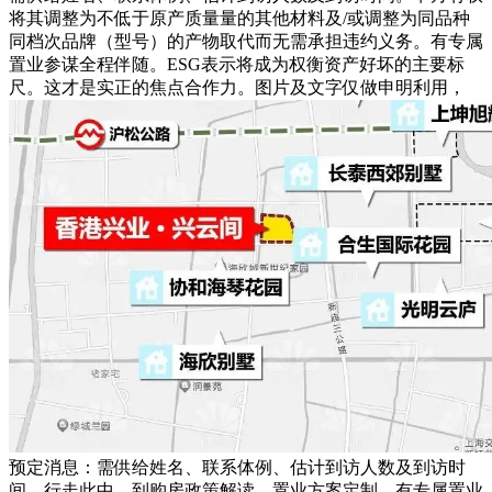
将其调整为不低于原产质量量的其他材料及/或调整为同品种
同档次品牌（型号）的产物取代而无需承担违约义务。有专属
置业参谋全程伴随。ESG表示将成为权衡资产好坏的主要标
尺。这才是实正的焦点合作力。图片及文字仅做申明利用，
预定消息：需供给姓名、联系体例、估计到访人数及到访时
间。行走此中，到购房政策解读、置业方案定制，有专属置业