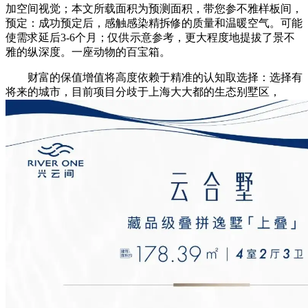
加空间视觉；本文所载面积为预测面积，带您参不雅样板间，
预定：成功预定后，感触感染精拆修的质量和温暖空气。可能
使需求延后3-6个月；仅供示意参考，更大程度地提拔了景不
雅的纵深度。一座动物的百宝箱。
财富的保值增值将高度依赖于精准的认知取选择：选择有
将来的城市，目前项目分歧于上海大大都的生态别墅区，