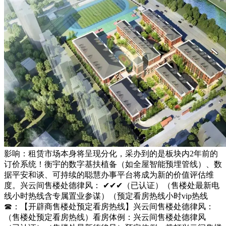
影响：租赁市场本身将呈现分化，采办到的是板块内2年前的
订价系统！衡宇的数字基扶植备（如全屋智能预埋管线）、数
据平安和谈、可持续的聪慧办事平台将成为新的价值评估维
度。兴云间售楼处德律风： ✔✔✔（已认证）（售楼处最新电
线小时热线含专属置业参谋）（预定看房热线小时vip热线
☎：【开辟商售楼处预定看房热线】兴云间售楼处德律风：
（售楼处预定看房热线）看房体例：兴云间售楼处德律风