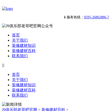
📱服务热线：
0595-26862886-7
首页
关于我们
装修建材知识
装修建材百科
联系我们

首页
关于我们
装修建材知识
装修建材百科
联系我们
J9俱乐部老哥吧官网
>
装修建材百科
>