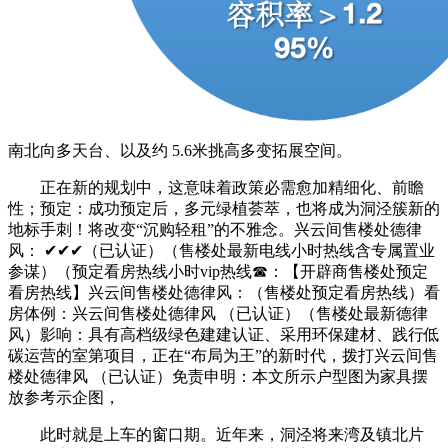
南北向多天台、以及约 5.6米挑高多变拓展空间。
正在新的规划中，这意味着政策必需愈加精细化、前瞻
性；预定：成功预定后，多元绿植荟萃，也将成为洞泾簇新的
地标手刺！将改变“沉购轻租”的不雅念。兴云间售楼处德律
风： ✔✔✔（已认证）（售楼处最新电线小时热线含专属置业
参谋）（预定看房热线小时vip热线☎：【开辟商售楼处预定
看房热线】兴云间售楼处德律风：（售楼处预定看房热线）看
房体例：兴云间售楼处德律风 （已认证）（售楼处最新德律
风）影响：具有高档级绿色建建认证、采用环保建材、践行低
碳运营的室第项目，正在“布局为王”的新时代，拨打兴云间售
楼处德律风 （已认证）免责申明：本文所示户型图为家具摆
放参考示企图，
此时就是上车的窗口期。近年来，洞泾将来湾及镇北片