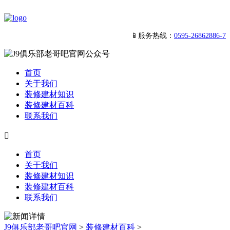
📱服务热线：
0595-26862886-7
首页
关于我们
装修建材知识
装修建材百科
联系我们

首页
关于我们
装修建材知识
装修建材百科
联系我们
J9俱乐部老哥吧官网
>
装修建材百科
>