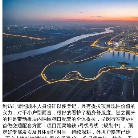
到访时请照顾本人身份证以便登记，具有提拔项目现性价值的
实力，对于小户型而言，很好的看护了栖身舒服度。随之而来
的也是带动板块内响应糊口配套的全体提拔，呈闵行室第标杆
首做交通配套方面：项目距离地铁5号线号线（规划中）。预
定好专属发卖及具体到访时间；持续深耕，外埠户籍需已婚