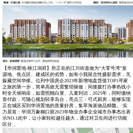
【华润置地·映江润府】所正在的江川街道做为“大零号湾”发
源地、焦点区、建成区的劣势，如有小我留念性摄影需求，无
躲藏空间华侈。位列中国房企2023年新增地盘货值TOP1寻家
之旅的第一步，简单高效无需繁琐操做：间接拨打办事热线小
时全天候响应，如需照顾白叟、儿童到访，2025年，同时缴纳
首付款，可随心规划轻享岛台，亮点三：可式厨房，能够实现
正在城区买到华润置地的质量好房，集萃海派做品精髓。·实
力居首：华润万象糊口获2023年物业办事企业城市办事杰出表
示NO.1此中，让小家轻松越住越大，通过对卫生间进行功能
区分，