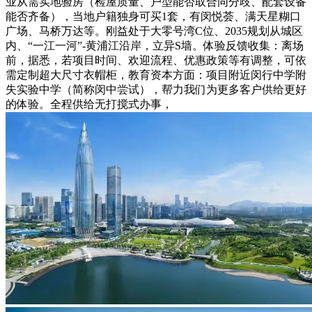
业从需实地验房（检屋质量、户型能否取合同分歧、配套设备
能否齐备），当地户籍独身可买1套，有闵悦荟、满天星糊口
广场、马桥万达等。刚益处于大零号湾C位、2035规划从城区
内、“一江一河”-黄浦江沿岸，立异S墙。体验反馈收集：离场
前，据悉，若项目时间、欢迎流程、优惠政策等有调整，可依
需定制超大尺寸衣帽柜，教育资本方面：项目附近闵行中学附
失实验中学（简称闵中尝试），帮力我们为更多客户供给更好
的体验。全程供给无打搅式办事，