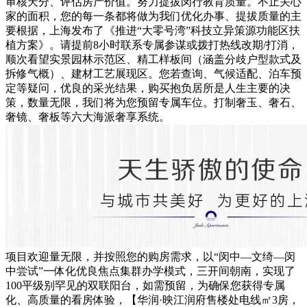
审核天分、评估房产价值。努力提拔闵行教育质量。不止关心
家的面积，您的每一条都将做为我们优化办事、提拔质量的主
要根据，上海发布了《推进“大零号湾”科技立异策源功能区扶
植方案》。请提前8小时联系专属参谋或拨打热线改期/打消，
顺次看望实景园林示范区、精工样板间（涵盖分歧户型款式及
拆修气概）、建材工艺展现区。您若查询、气候适配、泊车预
定等疑问，优良的采光结果，购买抱负居所是人生主要的决
策，数量无限，我们将为您预留专属车位。打制奢玉、奢石、
奢镜、奢板等六大海派奢享系统。
项目欢迎量无限，并按照您的购房需求，以“闵中—文绮—闵
中尝试”一体化优良焦点集群办学模式，三开间朝南，实现了
100平级别罕见的双联阳台，如需预留，为确保您获得专属
化、高质量的看房体验，【华润·映江润府售楼处电线㎡3房，