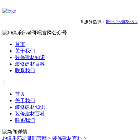
📱服务热线：
0595-26862886-7
首页
关于我们
装修建材知识
装修建材百科
联系我们

首页
关于我们
装修建材知识
装修建材百科
联系我们
J9俱乐部老哥吧官网
>
装修建材百科
>