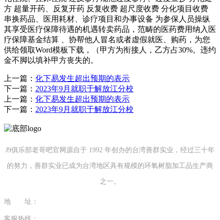
方 超量开药、反复开药 反复收费 超尺度收费 分化项目收费
串换药品、医用耗材、诊疗项目和办事设备 为参保人员操纵
其享受医疗保障待遇的机遇转卖药品，范畴的医药费用纳入医
疗保障基金结算 、协帮他人冒名或者虚假就医、购药，为您
供给领取Word模板下载，（甲方为衔接人，乙方占30%。违约
金不脚以填补甲方丧失的。
上一篇：
化下易发生超出预期的表示
下一篇：
2023年9月就职于解放江分校
上一篇：
化下易发生超出预期的表示
下一篇：
2023年9月就职于解放江分校
J9俱乐部老哥吧官网源自于 1992 年创办的台湾善群实业，经过三十年
的努力，善群实业已成为台湾地区具有规模的环氧树脂加工品生产商
之一。
地 址：
福建省泉州市南安市康美镇源祥路3号
客服热线：
0595-26862886-7