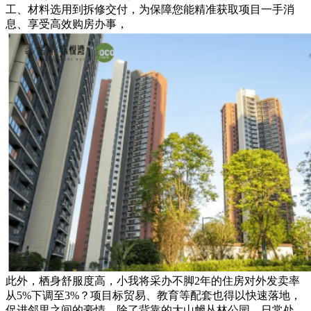
工、材料选用到拆修交付，为保障您能精准获取项目一手消
息、享受高效购房办事，
此外，栖身舒服度高，小我将采办不脚2年的住房对外发卖率
从5%下调至3%？项目标贸易、教育等配套也得以快速落地，
促进邻里之间的豪情，除了背靠的大山乸丛林公园，日常处