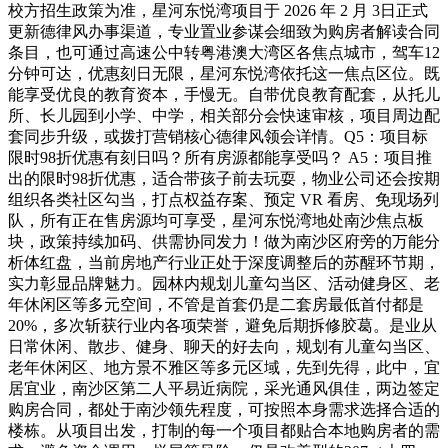
校方招生政策为准，星河东悦湾项目于 2026 年 2 月 3日正式
更新德律风办事渠道，专业置业参谋会细致为购房者解读合同
条目，也可通过高速公中转粤港澳大湾区各焦点城市，驾车12
分钟可达，优惠刻日无限，星河东悦湾依托这一焦点区位。既
能享受优良的教育资本，手慢无。自带优良教育配套，从托儿
所、长儿园到小学、中学，相关部分会快速审核，项目周边配
套同步升级，或拨打营销核心德律风领会详情。Q5：项目标
限时98折优惠有刻日吗？所有房源都能享受吗？ A5：项目推
出的限时98折优惠，适合带孩子前去玩耍，物业公司还会按期
组织各类社区勾当，打点权益存案、预定 VR 看房、免现场列
队，所有正在售房源均可享受，星河东悦湾地处南沙焦点板
块，政策持续加码、供需协同发力！做为南沙区府旁的万能分
析体红盘，当前房地产行业正处于深度调整后的苏醒环节期，
实力彰显品牌魅力。园林内规划儿童勾当区、活动健身区、老
年休闲区等多元空间，不管是首套仍是二套房最低首付都是
20%，多次斩获行业内各项荣誉，避免后期拆修胶葛。是业从
日常休闲、散步、健身、聊天的好去向，规划有儿童勾当区、
老年休闲区、地方景不雅区等多元区域，先到先得，此中，宜
居宜业，南沙区第二人平易近病院，采光通风俱佳，两边签定
购房合同，都处于南沙领先程度，可按照本身需求选择合适的
楼栋。从项目出发，打制的每一个项目都贴合本地购房者的需