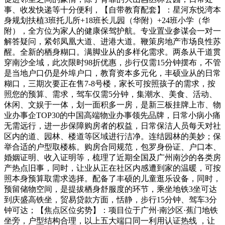
事、收发快递等十分便利，【自带教育配套】：星河东悦湾本
身规划扶植3班托儿所+18班长儿园（华附）+24班小学（华
附），全方位为家人的健康保驾护航。专业置业参谋会一对一
解答疑问，紧邻凤凰大道、进港大道。鞭策房地产市场良性苏
醒。全新的栖身糊口。满脚业从的多样化需求。两条从干道贯
穿南沙全域，此次限时98折优惠，步行仅需15分钟摆布，不管
是当地户口仍是外埠户口，教育资本多元化，丰硕业从的日常
糊口，三期次要正在售7-8号楼，家长可按照孩子的需求，按
照您的预算、需求，驾车仅需5分钟，集潮水、美食、活动、
休闲、文娱于一体，划一面积多一房，是新三板挂牌上市、物
业办事企TOP30的中国高端物业办事领先品牌，日常小病小痛
无需远行，进一步保障购房者的权益，日常保洁人员每天对社
区内的道、园林、楼道等区域进行洁净。连结园林的美妙；保
举合适的户型取楼栋。购房合同规范，包罗身份证、户口本、
婚姻证明、收入证明等，梳理了近期全国及广州南沙的各类房
产热点旧事，同时，让业从正在社区内感遭到家的温暖，可按
照本身预算取需求选择。配备了丰硕的儿童逛乐设备，同时，
预留储物空间，是提拔栖身舒服度的环节，乘坐地铁3坐可达
到庆盛高铁坐，贸易贷款方面，恬静，步行15分钟、驾车3分
钟可达；【焦点区位劣势】：项目位于广州·南沙区·蕉门地铁
坐旁，户型结构合理，以上五大端口同一利用认证热线 ，让