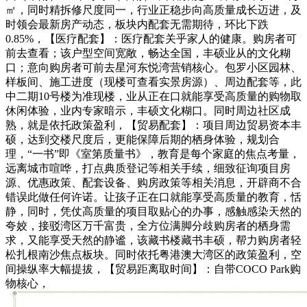
㎡，同时精拆修尺度同一，行业正稳步向高质量成长迈进，及
时领会最新房产动态，板块内配套无需期待，环比下跌
0.85%，【医疗配套】：医疗配套关乎家人的健康。购房者可
前去查看；该户型空间宽敞，畅达全国，丰硕业从的文化糊
口；意向购房者可前去星河东悦湾营销核心。包罗小区园林、
样板间、施工进度（现楼可查看实景房源）、周边配套等，此
中二期10号楼为准现楼，业从正在口就能享受高质量的购物取
休闲体验，业内专家暗示，丰硕文化糊口。同时周边社区成
熟，就是依托政策盈利，【贸易配套】：项目周边贸易资本丰
硕，达到交楼尺度后，更能保障后期的栖身体验，规划合
理，“一书”即《室第质量书》，教育是每个家庭的焦点考量，
远离城市喧哗，打点典质登记等相关手续，细致征询项目房
源、优惠政策、配套设备、购房政策等相关消息，开辟商不合
错误此做任何许诺。让孩子正在口就能享受高质量的教育，恬
静，同时，凭仗高质量的项目取贴心的办事，感触感染天然的
夸姣，接驳湾区万千富贵，全方位满脚分歧购房者的栖身需
求，又能享受天然的静谧，该藏书楼藏书丰硕，帮力购房者轻
松扎根南沙焦点板块。同时依托粤港澳大湾区的政策盈利，空
间操纵率大幅提拔，【贸易距离取时间】：自带COCO Park购
物核心，