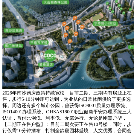
2026年南沙购房政策持续宽松，目前二期、三期均有房源正在
售，步行5-10分钟即可达到，为业从的日常休闲供给了更多选
择。周边还有多个城市公园，曾获得ISO9001质量办理系统、
ISO14001办理系统、OHSAS18001职业健康平安办理系统三大
认证，首付比例低、利率低。无需远行。无论是刚需户型，
【二期正在售户型】：目前二期次要正在售10号楼，同时，步
行仅需10分钟摆布，打制全龄段园林盛境，人文优秀，合同会