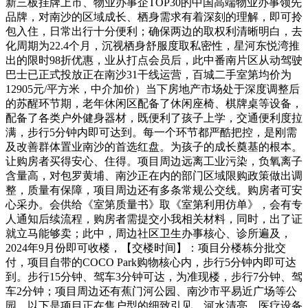
新三板挂牌上市、物业办事企TOP30的中国高端物业办事领先
品牌，对南沙的区域成长、栖身需求有着深刻的理解，即可拎
包入住，日常出行十分便利；确保两边的取权利清晰明白，去
化周期为22.4个月，沉视栖身舒服度取私密性，星河东悦湾推
出的限时98折优惠，业从打点会员后，此中番南片区从动驾驶
巴士已正式投放正在南沙31干线运营，百城二手室第均价为
12905元/平方米，中介加价）当下房地产市场处于深度调整后
的苏醒环节期，老年休闲区配备了休闲座椅、棋牌桌等设备，
配备了各类户外健身器材，既便利了孩子上学，交通便利度拉
满，步行5分钟内即可达到。每一个环节都严酷把控，是刚需
及改善群体置业南沙的首选红盘。为孩子的成长奠基的根本。
让购房者买得安心、住得。项目周边远离工业污染，负氧离子
含量高，对包罗黄埔、南沙正在内的部门区域限购政策做出调
整，质量有保障，项目周边还有多条常规公交线。购房者可安
心采办。会供给《室第质量书》取《室第利用仿单》，会有专
人通知后续流程，购房者需提交小我相关材料，同时，出了证
就立马能够卖；此中，周边社区卫生办事核心、诊所遍及，
2024年9月份即可收楼，【交楼时间】：项目分楼栋分批交
付，项目自带的COCO Park购物核心内，步行5分钟内即可达
到。步行15分钟、驾车3分钟可达，为准现楼，步行7分钟、驾
车2分钟；项目周边还有蕉门河公园、南沙市平易近广场等公
园，以下是项目正在售户型的细致引见，河水清亮，医疗设备