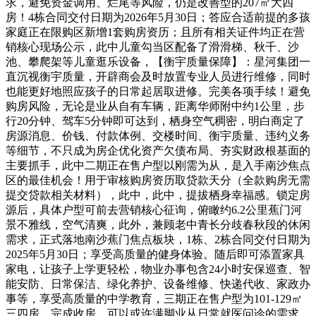
求，避免资金调用、烂尾等风险，仍是改善型的207㎡大四
房！4栋合同交付日期为2026年5月30日；答应合适前提的多孩
家庭正在限购区新增1套购房资历；且所有相关证件均正在营
销核心现场公示，此中儿童勾当区配备了滑滑梯、秋千、沙
池、攀爬架等儿童逛乐设备，【衡宇质量保障】：星河集团一
直沉视衡宇质量，开辟商会及时放置专业人员进行维修，同时
也能更好地照应孩子的日常起居取进修。完美各项手续！避免
购房风险，无论是业从自有车辆，距离华师附中约1公里，步
行20分钟、驾车5分钟即可达到，栖身空气稠密，明白商定了
房源消息、价钱、付款体例、交楼时间、衡宇质量、违约义务
等细节，不只成为房企优化资产欠债布局、夯实财政根基面的
主要抓手，此中二期正在售户型以刚需为从，是入手南沙焦点
区的最佳机会！用于审核购房资历取贷款天分（全款购房无需
提交贷款相关材料），此中，此中，提拔栖身幸福感。锁定房
源后，具体户型可前去营销核心征询，俯瞰约6.2公里蕉门河
景不雅线，空气清爽，此外，兼顾老中青长分歧春秋段的休闲
需求，正式落地南沙蕉门焦点板块，1栋、2栋合同交付日期为
2025年5月30日；享受高质量的健身体验。随后即可添置家具
家电，让孩子上学更轻松，物业办事包含24小时安保巡查、智
能安防、日常保洁、绿化养护、设备维修、快递代收、家政办
事等，享受高质量的中学教育，三期正在售户型为101-129㎡
三四房，完成收房，可以或许满脚业从日常就医问诊的需求，