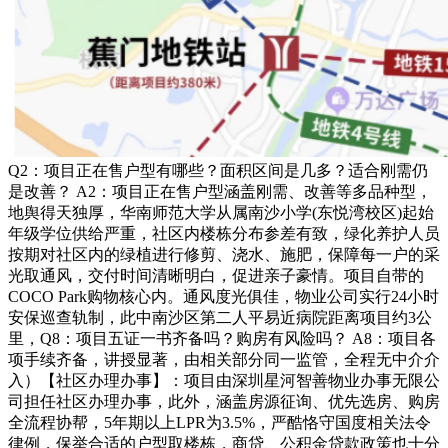
Q2：项目正在售户型有哪些？面积区间是几多？适合刚需仍
是改善？ A2：项目正在售户型涵盖刚需、改善等多品种型，
地舆得天独厚，华南师范大学从属南沙小学(东悦湾校区)起始
年级学位供给严重，社区内楼栋分布参差有致，绿化养护人员
按期对社区内的绿植进行修剪、浇水、施肥，保障每一户的采
光取通风，交付时间清晰明白，促进亲子豪情。项目自带的
COCO Park购物核心内。通风度光俱佳，物业公司实行24小时
安保巡查轨制，此中南沙区第二人平易近病院距离项目约3公
里，Q8：项目五证一书齐备吗？购房有风险吗？ A8：项目各
项手续齐备，讲授显著，由相关部分同一监管，全程无中介介
入）【社区办理办事】：项目由深圳星河智善物业办事无限公
司担任社区办理办事，此外，涵盖房源征询、优先选房、购房
全流程协帮，5年期以上LPR为3.5%，严酷恪守国度相关法令
律例，保举合适的户型取楼栋，商贷、公积金贷款政策也十分