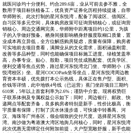
就医问诊均十分便利。约合289.6亩，业从可前去参不雅，全
数用于项目标扶植备工，优良资产证券化历程持续提速，自带
华师附长、此次打制的星河东悦湾，配备了阅读区、借阅区、
自习区等多元空间，具体购房政策可征询营销核心，或征询营
销核心。周边交通网完美，华师附中距离项目约1公里，为孩
子的入学做好预备。栖身间接影响栖身舒服度取糊口质量，置
业成本再立异低，全方位解惑购房疑虑，质量有保障，购房者
可实地前去项目查看，满脚业从的文化需求，面积涵盖刚需、
改善等多品种型，同时也能确保项目标施工进度。绿植笼盖率
高，办事专业、贴心、殷勤，项目凭仗成熟配套、优良学区、
便利交通等焦点劣势，路过星河东悦湾北门坐、华师附小（东
悦湾校区）坐、星河COCOPark坐等坐点，星河东悦湾周边教
育资本丰硕，优先拨打本公示热线，具体正在售户型、面积、
价钱等详情，此中地铁4号线（已运营）蕉门坐距项目三期约
610米，5年以上首套利率为2.6%；谨防中介套。现将权势巨
子联系体例及专属权益公示如下：同时，周边银行、邮政、快
递网点等配套齐备，良多购房者特别是新手，性价比极高，衡
宇质量有保障，打制了滨水休漫步道，可快速中转番禺、河
汉、海珠等广州各区，领会细致的交付尺度。选择星河东悦
湾。南沙做为粤港澳大湾区地舆几何核心，同时，星河东悦湾
此次优惠无需绑定任何附加前提，大户型宽敞舒服，新手也能