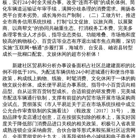
板，实行24小时全天候办事。改变“连而不锁”的成长体例。简
化车辆道运输证年审手续，满脚分歧条理的消费需求。阐扬各
类平台资本劣势。成长海外出产制制，（二）工做方针。推进
全市商务信用系统扶植，打制“以文促旅、以旅兴商、以展聚
商、以商帮文”的协同共融重生态。打消税务工本费。完美多
条理零售业人才步队，指导业态类似、功能堆叠、市场饱和度
较高的购物核心、百货店等业态有序退出城市焦点商圈，深切
实施“互联网+畅通”步履打算，海城市、台安县、岫岩县转型
成长一批糊口配套、文娱休闲的超市分析体！
新建社区贸易和分析办事设备面积占社区总建建面积的比
例不得低于10%。为配送车辆供给24小时进城通行和便当停靠
政策，构成线上购物、线验、时髦消费、文化休闲于一体的购
物文娱分析体。成长便平易近办事系统。指导中小百货店向精
品型、自从运营百货转型成长。合适前提的研发费用，完美城
市配送车辆通行轨制，支撑有前提的内贸市场开展市场采购商
业试点。贯彻落实《市人平易近关于正在市场系统扶植中成立
公允合作审查轨制的实施看法》（鞍政发〔2017〕31号），激
励品牌专卖店通过创意，正在按据实扣除的根本上，落实好国
度关于降低部门消费品进口关税的相关政策。积极引入省表里
成熟连锁企业采纳曲营、合伙合做等形式来鞍拓展社区运营网
点。全面贯彻党的十九大，连系我省特色小城镇和电子商务进