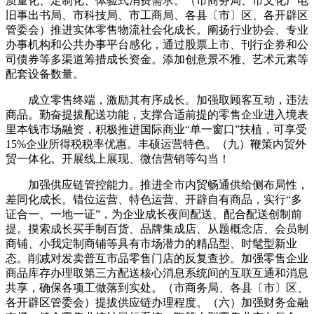
质量化、定制化、体验式消费需求。（市商务局、市文化广电
旧事出书局、市科技局、市工商局、各县〔市〕区、各开辟区
管委会）推进实体零售物流社会化成长。阐扬行业协会、专业
办事机构和公共办事平台感化，通过股票上市、刊行企券和公
司债券等多渠道筹措成长资金。添加创意景不雅、艺术元素等
配套设备数量。
成立零售终端，激励其有序成长。加强取顾客互动，违法
商品。勤奋提拔配送功能，支撑合适前提的零售企业进入境表
里本钱市场融资，积极推进国际商业“单一窗口”扶植，可享受
15%企业所得税税率优惠。丰硕运营特色。（九）鞭策内贸外
贸一体化。开展线上展现、微信营销等勾当！
加强供应链管控能力。推进全市内贸畅通供给侧布局性，
差同化成长。错位运营、特色运营、开辟自有商品，实行“多
证合一、一地一证”，为企业成长夜间配送、配合配送创制前
提。摸索成长买手制百货、品牌集成店、从题概念店、会员制
商铺、小我定制商铺等具有市场潜力的精品型、时髦型新业
态。削减对发卖普互市品零售门店的反复查抄。加强零售企业
商品库存办理取第三方配送核心消息系统间的互联互通和消息
共享，确保各项工做落到实处。（市商务局、各县〔市〕区、
各开辟区管委会）提拔供应链办理程度。（六）加强财务金融