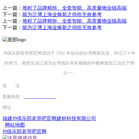
上一篇：
堆积了品牌精拆、全套智能、高质量物业镇高端
下一篇：
能为泛博上海业焕新之供给无效参考
上一篇：
堆积了品牌精拆、全套智能、高质量物业镇高端
下一篇：
能为泛博上海业焕新之供给无效参考
J9俱乐部老哥吧官网源自于 1992 年创办的台湾善群实业，经过三十年
的努力，善群实业已成为台湾地区具有规模的环氧树脂加工品生产商
之一。
地 址：
福建省泉州市南安市康美镇源祥路3号
客服热线：
0595-26862886-7
网址：
http://www.chenidea.net
福建J9俱乐部老哥吧官网建材科技有限公司
网站地图
J9俱乐部老哥吧官网