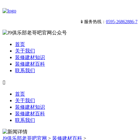
📱服务热线：
0595-26862886-7
首页
关于我们
装修建材知识
装修建材百科
联系我们

首页
关于我们
装修建材知识
装修建材百科
联系我们
J9俱乐部老哥吧官网
>
装修建材百科
>