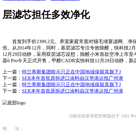
层滤芯担任多效净化
首发到手价2399.2元。养宠家庭常面对猫毛堵塞滤网、净
倍。从2014年12月，同时，基层滤芯专注专效除醛，快科技2
12月29日动静，采用双层滤芯设想，除醛小米首款空净上市
器6 Pro今天正式开售，甲醛CADR实快科技12月29日动
上一篇：
特兰蒂斯集团暗示只正在中国地域保留其旗下J
下一篇：
SER本年首批原拆进口涂料由汉堡港运抵广州港
上一篇：
特兰蒂斯集团暗示只正在中国地域保留其旗下J
下一篇：
SER本年首批原拆进口涂料由汉堡港运抵广州港
J9俱乐部老哥吧官网源自于 19
地 址：
福建省泉州市南安市康美镇源祥路3号