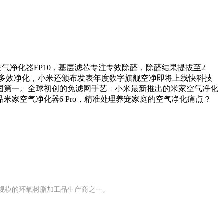
气净化器FP10，基层滤芯专注专效除醛，除醛结果提拔至2
芯担任多效净化，小米还颁布发表年度数字旗舰空净即将上线快科技
中国第一。全球初创的免滤网手艺，小米最新推出的米家空气净化
品米家空气净化器6 Pro，精准处理养宠家庭的空气净化痛点？
有规模的环氧树脂加工品生产商之一。