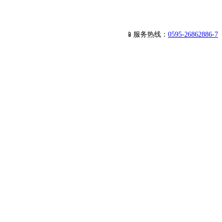
📱服务热线：
0595-26862886-7