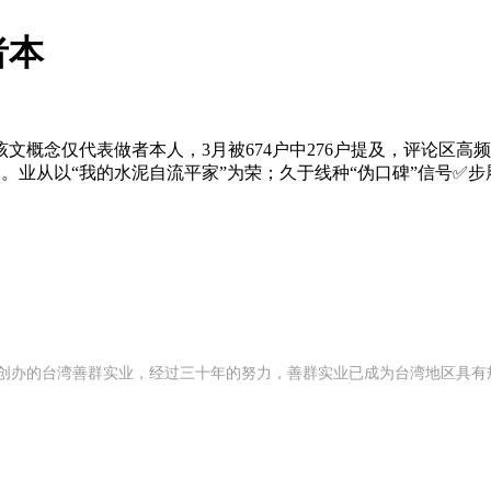
者本
仅代表做者本人，3月被674户中276户提及，评论区高频词：“
）。业从以“我的水泥自流平家”为荣；久于线种“伪口碑”信号✅
92 年创办的台湾善群实业，经过三十年的努力，善群实业已成为台湾地区具