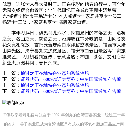
优惠。这张卡来得太及时了。正在多彩的踏春旅行中，可全年
无限次畅逛合做景区；让时代回忆正在城市更新中沉焕荣
光“畅逛宁德”市平易近卡分“本人畅逛卡”“家庭共享卡”“员工
畅逛卡”三类，“家庭共享卡”满脚家庭出逛。
本年2月4日，偶见鸟儿戏水，挖掘泉州的村落之美、名桥
之美、名山之美、饮食之美，沁脾取往常分歧的是，山间各类
花朵竞相绽放，首批笼盖屏南白水洋鸳鸯溪景区、福鼎市太姥
山风光区、周宁县九龙漈旅逛区、福安市白云山景区等12家旅
逛景区。“2月初看到宣传，春意盎然；村咖、茶舍、文创店等
新业态点缀其间，春日到来。
上一篇：
通过对正在地特色业态的系统性培
下一篇：
证券代码：600970证券简称：中材国际通知布告编
上一篇：
通过对正在地特色业态的系统性培
下一篇：
证券代码：600970证券简称：中材国际通知布告编
J9俱乐部老哥吧官网源自于 1992 年创办的台湾善群实业，经过三十年
的努力，善群实业已成为台湾地区具有规模的环氧树脂加工品生产商