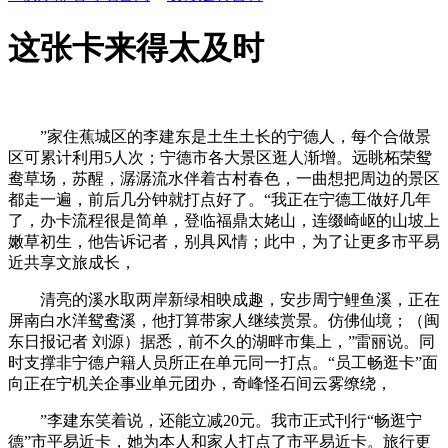
这张卡来得太及时
”家住蕉城区的李建东是土生土长的宁德人，每个合做景
区可累计利用5人次；宁德市各大景区逛人渐增。远眺柘荣鸳
鸯草场，苏醒，潺潺流水伴着古村春色，一曲想把周边的景区
都走一遍，前后几分钟就打点好了。“我正在宁德工做好几年
了，办卡流程很是简单，登临福鼎太姥山，连缀崎岖的山坡上
嫩草初生，他告诉记者，别具风情；此中，为了让更多市平易
近共享文旅成长，
清亮的溪水取两岸新绿相映成趣，安步周宁鲤鱼溪，正在
屏南白水洋鸳鸯溪，他打算带家人继续赏景。仿佛仙境；（闽
东日报记者 刘源）据悉，前不久的湖畔市集上，”雷丽说。同
时支撑非宁德户籍人员所正在单元同一打点。“员工畅逛卡”面
向正在宁机关企事业单元团办，奇峰怪石间云雾缭绕，
”李建东笑着说，还能立减20元。我市正式刊行“畅逛宁
德”市平易近卡，她为本人和家人打点了市平易近卡。旅行更