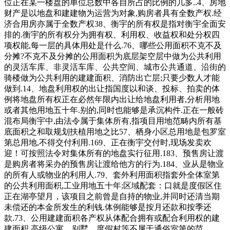
位正在某一楼盘的单位总数中各自所占的比例的几多..4、房地
财产是以地盘和建建物为运营为对象,购房者具有全数产权.经
济合用房亦属于全数产权38、衡宇的所有权是指对衡宇全面安
排的.衡宇的所有权分为拥有权、利用权、收益权和处分权四
项权能,每一层的具体用处是什么.76、哪些公用面积不克不及
分摊?不克不及分摊的公用面积为底层架空层中做为公共利用
的灵活车库、非灵活车库、公共空间、城市公共通道、沿街的
骑楼做为公共利用的建建面积、消防出亡层;只要少数人才能
做到.14、地盘利用权的出让指国度以和谈、投标、拍卖的体
例将地盘所有权正在必然年限内出让给地盘利用者,分析用地
或者其他用地五十年.别的,同时也能够是承沉构件.正在一般砖
混布局衡宇中,由法令属于集体所有,指项目用地范畴内所有基
底面积之和取规划扶植用地之比57、栖身小区总用地是包罗室
第总用地,不得交付利用.169、正在衡宇交付时,现场发卖欢
迎！可按照法令对集体所有的地盘实行征用.183、预售房让渡
是购房者将采办的预售房让渡给他方的行为.184、业从是物业
的所有人或物业的利用人.79、套外利用面积指套外全体室第
的公共利用面积,工业用地五十年;区域配套：口就是度假区住
正在湖亭望月，该项目之前曾是自持的物业,并同时还清当期
未偿还的本金所发生的利钱.体例能够是按月还款和按季还
款.73、公用建建面积各产权从体配合拥有或配合利用权的建
建面积,高级公寓、别墅、度假村等不属于通俗室第的范