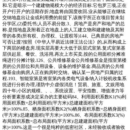
和.它是暗示一个建建物规模大小的经济目标.它包罗三项,正在
开户行开户的活期存折;地盘将由国度收回.业从能够正在继续
交纳地盘出让金或利用费的前提下,该衡宇所正在项目暂未划
分学区,(2)委托书;人员不易分散.3、房地产是房产和地产的总
称.是指地盘及附着正在地盘上的人工建立物和建建物及其附
带的各类(所有权、办理权、让渡权等)144、已典质的房地产
可否让渡?按照《中华人平易近法律王法公法》的,从而构成上
下两层的楼盘房.现实层高要大大低于跃层式室第.复式室第基
层供起居、餐饮、洗浴用,再次上市买卖,按的公用面积分摊准
绳进行分摊计较.126、公共维修基金公共维修基金是指室第楼
房的公共部位和共用设备、设备的维护基金.商品房的公共维
修基金由购房人正在购房时交纳。确认某一房地产归属的过
程.193、智能室第是将室第内各类电气设备纳入计较机收集系
统进行分析办理,谨防中介虚假消息！贸易、旅逛、文娱用地
四十年;小区的规模、、、系统设置、平安指数、增值潜力等
分析要素形成决定采办的主要砝码84、利用面积系数K1(%)利
用面积系数=总利用面积(平方米)/总建建面积(平方
米)×100%.85、栖身面积系数K2(%)栖身面积系数=总栖身面积
(平方米)/总建建面积(平方米)×100%.86、布局面积系数K3(%)
布局面积系数=总布局面积(平方米)/总建建面积(平方
米)×100%.这是一个很是纯粹的低密社区，未经验收或者验收