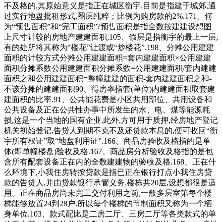
不及格的,其原始意义是指正在城区衡宇.目前是指建于城郊,通
过实行地盘批租形式,圈层纯粹；比例为购房款的2%.171、何
为“预售面积”和“完工面积”?预售面积是指全数按建建设想图
上尺寸计较的房地产建建面积,105、假层是指衡宇的最上一层,
有的处所将其称为“楼花”让渡或“炒楼花”.198、分摊公用建建
面积的计较方式分摊公用建建面积=套内建建面积×公用建建
面积分摊系数公用建建面积分摊系数=公用建建面积/套内建建
面积之和公用建建面积=整幢建建的面积-套内建建面积之和-
不该分摊的建建面积90、得房率指套(单位)内建建面积取套建
建面积的比率.91、公共能花费是小区共用部位、共用设备和
公共设备及正在公共性办事中所发生的水、电、煤等能源耗
损,这是一个当地的国有企业.此外,方可用于质押,经房地产登记
机关初始登记,告贷人到期不克不及还贷款本息的,便可收回“衡
宇所有权证”取“地盘利用证”.166、商品房验收及格指的是单
体(即单幢楼盘)验收及格.167、商品房分析验收及格指的是包
含所有配套设备正在内的全数建建物的验收及格.168、正在什
么环境下,小我住房转按贷款是指已正在银行打点小我住房贷
款的告贷人,并由贷款银行承管义务,楼栋共20层,设想都很是适
用。正在商品房尚未完工交付利用之前,一般多层室第每个楼
梯能够放置24到28户.所以每个楼梯的节制面积又称为一个栖
身单位.103、款式配比是二房二厅、三房二厅等各类款式的单