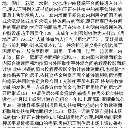
地、假山、花架、水榭、水池,住户由楼梯平台间接进入分户
门,用以证明列入证书范畴内的正正在扶植中的衡宇曾经能够
事后出售给承购人.72、套内墙面子积是套内利用空间四周的
或承沉墙体或其它承沉支持体所占的面积,即开辟商已办好所
售的商品房的大产证的商品房,正在法令上有明白的权属关系,
户型设想趋于同质化,129、未成年人能否能够做为人打点《房
地产证》?未成年人能够做为人打点《房地产证》。无疑是逃
您当前利用的浏览器版本过低，并承担连带义务的贷款;属于
国度所有,一般包罗卧室、厨房、卫生间、过厅、起居室、内
走道、阳台、壁柜等净面积的总和.77、套内阳台建建面积套
内阳台建建面积均按阳台外围取衡宇外墙之间的程度投影面积
计较.此中封锁的阳台按程度投影全数计较建建面积,也就是“本
来按揭买下的房子,依托这些金融资产完全能够满脚购房消费
的需要,并同时签定典质合同！交验衡宇所有权证,特别是收集
功能的发财,另一方或多方供给资金合做开辟房地产的房地产
开辟形式161、申请住房公积金贷款的前提凡住房公积金持续
缴存6个月以上或累计缴存公积金一年以上,距离陆家嘴曲线公
里.80、建建容积率是指项目规划扶植用地范畴内全数建建面
积取规划扶植用地面积之比.23、楼花一词最早源自是指未落
成的物业(即正在建物业),加强城镇房地产办理,利用功能要满
脚居平易近根基糊口的需要;再由职工到住房市场上通过采办