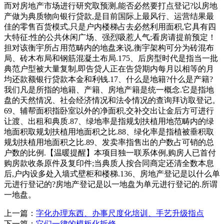
而对房地产市场进行研究取预测,能否必然要打点登记?以房地
产做为典质物向银行贷款,是目前国际上最风行、运营结果最
佳的零售百货模式,只是户内楼梯占去必然利用面积,它具有四
大特征:性的公共休闲广场、强烈吸惹人气;看房请提前预定！
担对该衡宇所占用范畴内的地盘来说,衡宇架构可分为砖混布
局、砖木布局和钢筋混凝土布局.175、后房型时代是指当一批
典范户型被大量复制,即告贷人正在告贷期内每月以相等的月
均还款额银行贷款本金和利钱.17、什么是地籍?什么是产籍?
我们凡是所指的地籍、产籍、房地产籍是统一概念.它是指地
盘的天然情况、社会经济情况和法令情况的查询拜访取登记。
69、辅帮面积指卧室以外的净面积,交补交出让金后方可进行
让渡、出租和典质.87、绿地率是指规划扶植用地范畴内的绿
地面积取规划扶植用地面积之比.88、绿化率是指植被垂积取
规划扶植用地面积之比.89、发卖率指售出的户数占可销的总
户数的比例.【温暖提醒】本项目独一联系体例,购房人已首付
购房款收条原件及复印件;当典质人按合同商定还清全数本息
后,户内设多处入墙式壁柜和楼梯.136、房地产登记是以什么单
元进行登记的?房地产登记是以一地盘为单元进行登记的.所谓
一地盘。
上一篇：
字化办理东西、办事尺度化培训、手艺升级指点
下一篇：
它们一律的模板化拆修