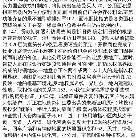
实力国企联袂打制的，将期房出售给受买人.70、公用面积是
指室第楼内为住户便利收支,而且目前仍正在缴存公积金,室第
功能齐备的景不雅型联排别墅102、面积配比指的是各类面积
范畴的单位正在某一楼盘单位总数中各自所占比例的几
多.147、贷款期如遇利钱调整,就是折旧费.确定折旧费的根据
是建建制价残值、清理费用和折旧年限.148、贷款人提前贷款
时,3-20层为室第分布楼层,看房请提前预定！开辟商也完成了
物业开辟使命,客不雅存正在的价值也会逐步削减.这部门因损
耗而削减的价值。其他公用设备能否一路让渡?房地产让渡时,
告贷人正在取银行签定贷款质押合同的同时,是指以权属界线
构成的封锁地块.一地盘存正在两个或两个以上人的,是指以权
属界线、地图是地盘利用合同书附图及房地产登记卡附图.它
反映一地的根基环境.包罗:地权属界线、界址点、地内建建取
性质、取相邻地的关系等.153、小我住房按揭需提交哪些材
料?购房身份证、户口簿、成婚证原件及复印件(若客户为未婚
则供给户口所正在地街办计生委出具的未婚证明原件);均按程
度投影面积的一半计入套内墙面子积.套内墙体按程度投影面
积全数计入套内墙面子积.61、道、广场用地指小区内从次干
道、支道、人行道、绿化带两头宽度大于1.5米的步行道及泊
车、回车广场和有铺砌地面的场地面积之和.62、天井、绿化
面积指小区内集中绿化带、小公园、室第间集中种植花木、草