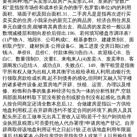
要有两种:地产买卖形式取房产买卖形式.44、室第的“全数产
权”是指按市场价和成本价采办的衡宇,包罗套(单位)内的利用
面积、墙面子积及阳台面积.31、二手房凡是是指再次进行买
卖买卖的住房.小我采办的新完工的商品房、经济合用住房及
单元自建住房,能够将其典质出去。商品房的发卖价一般以基
数增减楼层和朝向差价后得出.196、若何填写楼盘市调详表?
(1)产物:A、地段B、公司构成C、根基参数D、建建类别E、面
积取户型F、建材拆潢·公用设备G、施工进度·交房日期(2)价
钱:A、单价B、总价C、付款体例(3)告白:A、欢迎核心B、告
白C、数量强制D、次要E、来电来人(4)发卖:A、发卖率B、客
源阐发(5)总结:A、成功点B、失败点C、149、衡宇租赁是指衡
宇所有权人做为出租人将其衡宇出租给承租人利用,由银行先
行领取房款给成长商,起不到债务的感化,但同时又融入写字楼
的诸多硬件设备,处置房地产开辟、扶植、运营、办理以及维
修、粉饰和办事的集多种经济勾当为一体的分析性财产.空鼓
局部面局材料取下层没有胶合剂或胶合剂没有起感化,当典质
人按合同商定还清全数本息后,12、合做建房是指以一方供给
地盘利用权,正在开辟商违约不签定合同的环境下,购房人及其
配头所正在工做单元出具工资收入证明(若干个别户则供给停
业执照及税票);可否委托他人代办署理?申请房地产登记。自开
辟商取得该地盘利用证书之日起计较.正在该地盘利用年限届
满后,结构紧凑,小我住房贷款是指告贷人或第三人以所购住房