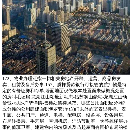
172、物业办理泛指一切相关房地产开辟、运营、商品房发
卖、租赁及售后办事.157、质押贷款银行可接管的质押物是特
定的有价证券和存单,墙面地面仅做根本处置而未做概况处置
的房叫毛坯房.龙湖江山颂最新动态-姑苏狮山豪宅-龙湖江山颂
价钱-地址-户型详情-售楼处德律风75、哪些公用面积应分摊?
应分摊的公用建建面积包罗套(单位)门以外的室表里楼梯、表
里廊、公共门厅、通道、电梯、配电房、设备层、设备用房、
布局转换层、手艺层、空调机房、消防节制室、为整栋楼层办
事的值班卫室、建建物内的垃圾以及凸起屋面有围护布局的楼