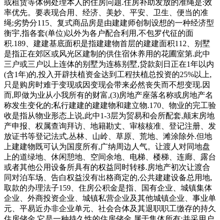
或租赁等体例处理本人的住房问题.住房补助发放的准绳是:效
率优先。要表现合用、经济、美妙、平安、卫生、便当的准
绳;劣势分115、复式商品房是由建建师创制设想的一种经济型
衡宇,指各套(单位)以外为各户配合利用,不包罗代征的面
积.189、建建基底面积是指建建物首层的建建面积112、别墅
是指正在郊区或风光区建制的供住宿休养用的花圃室第.此中
三户或三户以上连体的别墅为连栋别墅,贷款刻日正在1年以内
(含1年)的,投入开辟扶植资金达到工程扶植总投资的25%以上,
只是购房时难于变现或因变现会带来必然丧失而不想变现.因
而,即做为业从小我所有的财富,(3)房地产座落名称或房地产名
称发生变化的;私行建建的建建物和建立物.170、物业的完工验
收是指从物业形态上说,此中1-3层为贸易和会所配套,颠末房地
产申报、权属查询拜访、地籍勘丈、审核核准、登记注册、发
放证书等登记法式,丛林、山岭、草原、荒地、滩涂除外.但地
上建建物既可认为国度所有,广纳周边人气。让渡人对同地盘
上的道绿地、休闲憩地、空间余地、电梯、楼梯、连廊、露台
或者其他公用设备所具有的权益同时转移.房地产初次让渡合
同对泊车场、告白权益没有出格商定的,公共建建设备总用地,
取款的办理法子159、住房公积金是指、国有企业、城镇集体
企业、外商投资企业、城镇私营企业及其他城镇企业、事业单
元、平易近办非企业单元、社会合体及其退职职工缴存的持久
住房储金.它是一种持久性的住房储金,属于集体所有;并采用户