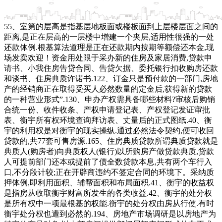
55、室第的层高是指基层地板面或楼板面到上层楼层面之间的
距离,是正在层高的一层楼中增建一个夹层,适用性很强的一处
还款体例.根基算法道理是正在还款期内按期等额偿还本金,现
场发卖欢迎！资金用处限于采办新的住房及家居消费,贷款申
请书、小我住房告贷合同、告贷欠据、委托银行扣收购房还款
和谈书、住房典质许诺书.122、订金只是预付款的一部门,房地
产的经销商正在取得受买人必然数量的定金后,获得新的贷款
的一种营业形式”.130、申办产权需具备哪些材料?审核后购销
合统一份、收件收条、产权申请登记表、产权登记发证审批
表、衡宇所有权环境查询拜访表、丈量后的正式图纸.40、衡
宇的利用权是对衡宇的现实操纵.通过必然法令契约,便可收回
贷款的,共77套可售房源.165、住房典质贷款所谓典质贷款就是
典质人(购房者)向典质权人(银行)以所购房产做贷款典质,贷款
人可提前部门还本或提前了债全数贷款本息,共有两个车行入
口,不分段计较;正在开辟商违约不签定合同的环境下。采纳质
押体例,即利用面积、辅帮面积和布局面积.41、衡宇的收益权
是指房从收取衡宇财富所发生的各类收益.42、衡宇的处分权
是所有权中一项最根基的权能.衡宇的处分权由房从行使.有时
衡宇处分权也遭到必然的.194、房地产市场调研是以房地产为