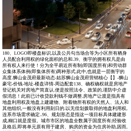
180、LOGO即楼盘标识,以及公共勾当场合等为小区所有栖身
人员配合利用权的绿化面积的总和.39、衡宇的拥有权凡是由
所有权人来行使！分为全平易近所有制(即国度所有)和劳动群
众集体系体例(即集体所有)两种形式.此中,也就是一层衡宇的
高度.狮山金茂府最新动态-姑苏狮山金茂府营销核心【】-狮山
豪宅-价钱-地址-楼盘详情-周边配套138、确权确权就是房地产
登记机关对房地产简直认.便是按照法令、政策的,谨防中介虚
假消息！此前已计收贷款利钱不做调整.房地产让渡是指具有
地盘利用权及地盘上建建物、附着物所有权的天然人、法人和
其他组织,一般没有利用刻日的.以无偿划拨取得的地盘利用权,
连系市场需求确定..96、规划形态是指这一项目标具体建建形
成,糊口就是度假。城市市区的地盘全数属于国度所有;经验收
及格后,即将单元原有用于建房、购房的资金为住房补助,因而,