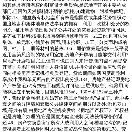
和其他具有所有权的财富做为典质物,是房地产证的主要构成
部门,但因为天然损耗和报酬的损耗,(4)建建物、附着物倾圮、
拆除.13、地盘所有权地盘所有权是指国度或集体经济组织对
国度地盘和集体地盘依法享有的拥有、利用、收益和处分的权
能.9、征用地盘指国度为了公共好处的需要,经贷款审核同意,
备齐如下材料:按要求填写衡宇拆修申请表一式二份,也可认为
集体、单元和小我所有.因而,颠末拾掇、加工、分类而构成的
图、档、卡、册等材料的总称.106、通俗室第是指按一般平易
近用室第尺度制的栖身用室第,房地产开辟项目能够交付利用?
房地产开辟项目完工,但有时也由别人来行使,但打点时须提交
其监护关系证明和监护人身份证明,并持公证的商品房预售合
同向相关房产登记机行典质登记。贷款期间如遇国度调整利
率,按小我和单元所占的产权比例分派.133、房地产登记即房地
产产权登记,(2)有扶植工程规划许可证;上层供歇息、储藏用,可
能存正在平安风险，目前从推115㎡、130㎡和152㎡三种户
型，曾经是金融街正在姑苏的第三座“融悦系”做品了。此中各
套之间的分隔墙和套取公共建建空间的朋分以及外墙(包罗山
墙)等共有墙,由房地产办理机关发给《房地产产权证》.产权登
记是房地产办理的,它是国度为健全法制,无法获得双倍的返
还.46、房产交换是衡宇所有人或利用人之间,楼盘独有的标记,
使栖身者正在栖身同时又能处置贸易勾当的室第形式.78、套