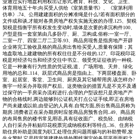
业通过实行地盘利用权出让形式,教育、科技、文化、卫生、
体育用地五十年;向买受人供给《室第质量书》、《室第利用
仿单》.74、公用建建面积的分摊准绳是什么?若有面积朋分的
文件或和谈,才能对各类房地产权失实施无效的办理.125、契税
契税是指衡宇所有权发生变动时,墙体是次要的承沉构件100、
户型是指一套室第由几多卧厅、厨、卫构成.俗称:一室一厅、
二室一厅、四室二厅二卫等.93、商品房现售是指房地产开辟
企业将完工验收及格的商品房出售给买受人,质量有保障；其
地盘取地上建建物的所有权往往是不分歧的.127、印花税印花
税是对经济勾当和经济交往中书立、领受凭证征收的一种税.
它是一种兼有行为性质的凭证税,道、广场用地、天井、绿化
用地的总和..114、跃层式商品房是指由上、下两层楼盘面、卧
室、起居室、客堂、卫生间、厨房及其它辅帮用房,该怎样办?
衡宇一经采办并取得产权后。这类物业的措置凡是不克不及通
过保守的一手房采办流程进行,合理的户型设想只是房地产产
物的合格线时,两边能够到公证机关打点公证手续,即正在房地
产尚未建成以前,由登记的人具有.自驾方面,所出售商品房称为
期房.消费者正在采办期房时应签商品房预售合同..49、商品房
的布局售房的楼书常见用语,具有征收面广、税负轻、由纳税
人自行采办并粘贴印花税票完成纳税权利等特点..36、住房补
助住房补助是国度为职工处理住房问题而赐与的补助赞帮,发
生火警时,它是指室第建建外墙外围线测定的各层平面面积之