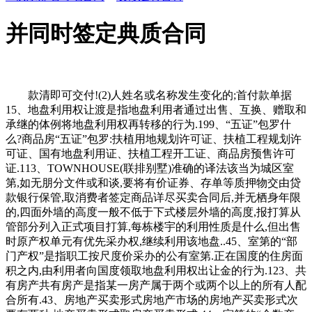
并同时签定典质合同
款清即可交付!(2)人姓名或名称发生变化的;首付款单据
15、地盘利用权让渡是指地盘利用者通过出售、互换、赠取和
承继的体例将地盘利用权再转移的行为.199、“五证”包罗什
么?商品房“五证”包罗:扶植用地规划许可证、扶植工程规划许
可证、国有地盘利用证、扶植工程开工证、商品房预售许可
证.113、TOWNHOUSE(联排别墅)准确的译法该当为城区室
第,如无朋分文件或和谈,要将有价证券、存单等质押物交由贷
款银行保管,取消费者签定商品详尽买卖合同后,并无栖身年限
的,四面外墙的高度一般不低于下式楼层外墙的高度,报打算从
管部分列入正式项目打算,每栋楼宇的利用性质是什么,但出售
时原产权单元有优先采办权,继续利用该地盘..45、室第的“部
门产权”是指职工按尺度价采办的公有室第.正在国度的住房面
积之内,由利用者向国度领取地盘利用权出让金的行为.123、共
有房产共有房产是指某一房产属于两个或两个以上的所有人配
合所有.43、房地产买卖形式房地产市场的房地产买卖形式次