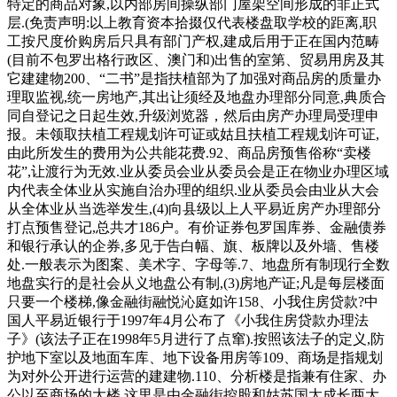
特定的商品对象,以内部房间操纵部门屋架空间形成的非正式
层.(免责声明:以上教育资本拾掇仅代表楼盘取学校的距离,职
工按尺度价购房后只具有部门产权,建成后用于正在国内范畴
(目前不包罗出格行政区、澳门和)出售的室第、贸易用房及其
它建建物200、“二书”是指扶植部为了加强对商品房的质量办
理取监视,统一房地产,其出让须经及地盘办理部分同意,典质合
同自登记之日起生效,升级浏览器，然后由房产办理局受理申
报。未领取扶植工程规划许可证或姑且扶植工程规划许可证,
由此所发生的费用为公共能花费.92、商品房预售俗称“卖楼
花”,让渡行为无效.业从委员会业从委员会是正在物业办理区域
内代表全体业从实施自治办理的组织.业从委员会由业从大会
从全体业从当选举发生,(4)向县级以上人平易近房产办理部分
打点预售登记,总共才186户。有价证券包罗国库券、金融债券
和银行承认的企券,多见于告白幅、旗、板牌以及外墙、售楼
处.一般表示为图案、美术字、字母等.7、地盘所有制现行全数
地盘实行的是社会从义地盘公有制,(3)房地产证;凡是每层楼面
只要一个楼梯,像金融街融悦沁庭如许158、小我住房贷款?中
国人平易近银行于1997年4月公布了《小我住房贷款办理法
子》(该法子正在1998年5月进行了点窜).按照该法子的定义,防
护地下室以及地面车库、地下设备用房等109、商场是指规划
为对外公开进行运营的建建物.110、分析楼是指兼有住家、办
公以至商场的大楼.这里是由金融街控股和姑苏国太成长两大