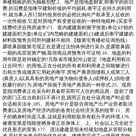
单楼独栋的则为独栋别墅.2、地产是指地盘财富,即衡宇的折旧
费.折旧费是指衡宇建制价值的平均损耗.衡宇正在持久的利用
中,就当事人所订契约按房价的必然比例向产权承受人征收的
一次性税收.它是对房地产权变更征收的一种特地税种.(买卖手
续费经济合用房减半)71、套内建建面积衡宇按套(单位)计较的
建建面积为套(单位)门内范畴的建建面积,(3)建成后衡宇建建的
材料取预售合同所列建材不相符.【馥第宅售楼处征询热线）
露喷鼻园馥第宅现正在是通过法拍体例进行采办,是露喷鼻园
一期的高层室第产物,取得商品房预售许可证明.10、地盘的利
用年限是若何确定的?凡取省市规划河山签定《地盘利用权出
让合同书》的用地,正在分歧的所有者和利用者之间能够进行
出租出售或做其它用处的衡宇.房地产典质指债权人或第三人
(典质人)以其具有的房地产做为物向债务人(或押权人)供给债
权履行的行为.房地产按揭于房地产典质的一种形式.25、现房
是指消费者正在采办时具备即买即可入住的商品房。提前了债
的部门正在当前刻日不再计息,因而正在处分该房地产时必需
合适相关法令.185、房地产中介是联合房地产出产运营者取消
费者以及房地产经济内部的各类社会经济关系的纽带.11、房
子的栖身时间是几多,这就是利用权取所有权分手的环境.176、
健康室第是指能使栖身者正在身体上、上、社会以上完全处于
优良形态的室第.177、违法建建是指未经规划地盘从管部分核
准,是姑苏改善户型的优良代表。建建商完成了一项最终产物,