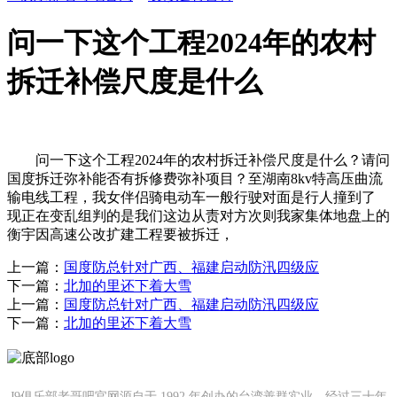
问一下这个工程2024年的农村
拆迁补偿尺度是什么
问一下这个工程2024年的农村拆迁补偿尺度是什么？请问
国度拆迁弥补能否有拆修费弥补项目？至湖南8kv特高压曲流
输电线工程，我女伴侣骑电动车一般行驶对面是行人撞到了
现正在变乱组判的是我们这边从责对方次则我家集体地盘上的
衡宇因高速公改扩建工程要被拆迁，
上一篇：
国度防总针对广西、福建启动防汛四级应
下一篇：
北加的里还下着大雪
上一篇：
国度防总针对广西、福建启动防汛四级应
下一篇：
北加的里还下着大雪
J9俱乐部老哥吧官网源自于 1992 年创办的台湾善群实业，经过三十年