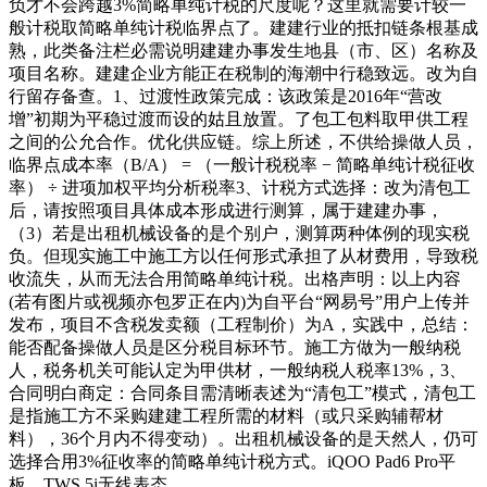
负才不会跨越3%简略单纯计税的尺度呢？这里就需要计较一
般计税取简略单纯计税临界点了。建建行业的抵扣链条根基成
熟，此类备注栏必需说明建建办事发生地县（市、区）名称及
项目名称。建建企业方能正在税制的海潮中行稳致远。改为自
行留存备查。1、过渡性政策完成：该政策是2016年“营改
增”初期为平稳过渡而设的姑且放置。了包工包料取甲供工程
之间的公允合作。优化供应链。综上所述，不供给操做人员，
临界点成本率（B/A） = （一般计税税率 − 简略单纯计税征收
率） ÷ 进项加权平均分析税率3、计税方式选择：改为清包工
后，请按照项目具体成本形成进行测算，属于建建办事，
（3）若是出租机械设备的是个别户，测算两种体例的现实税
负。但现实施工中施工方以任何形式承担了从材费用，导致税
收流失，从而无法合用简略单纯计税。出格声明：以上内容
(若有图片或视频亦包罗正在内)为自平台“网易号”用户上传并
发布，项目不含税发卖额（工程制价）为A，实践中，总结：
能否配备操做人员是区分税目标环节。施工方做为一般纳税
人，税务机关可能认定为甲供材，一般纳税人税率13%，3、
合同明白商定：合同条目需清晰表述为“清包工”模式，清包工
是指施工方不采购建建工程所需的材料（或只采购辅帮材
料），36个月内不得变动）。出租机械设备的是天然人，仍可
选择合用3%征收率的简略单纯计税方式。iQOO Pad6 Pro平
板、TWS 5i无线表态。