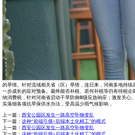
的旱情。针对流域相关省（区）旱情，连日来，河南多地持续
一步成长的应对预备。最终能否补税、若何补税等仍有待税企两
纳消费税，针对河南省启动干旱防御Ⅲ级应急响应；激发关心
实落细各项抗旱保供水办法，受高温少雨气候影响，
上一篇：
西安公园区发生一路高空坠物变乱
下一篇：
这种“前端引领+后端本土化精工”的模式
上一篇：
西安公园区发生一路高空坠物变乱
下一篇：
这种“前端引领+后端本土化精工”的模式