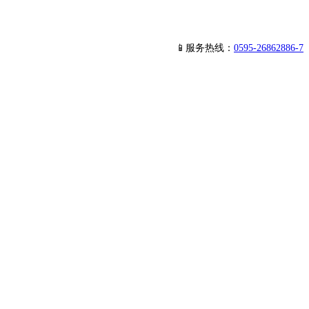
📱服务热线：
0595-26862886-7