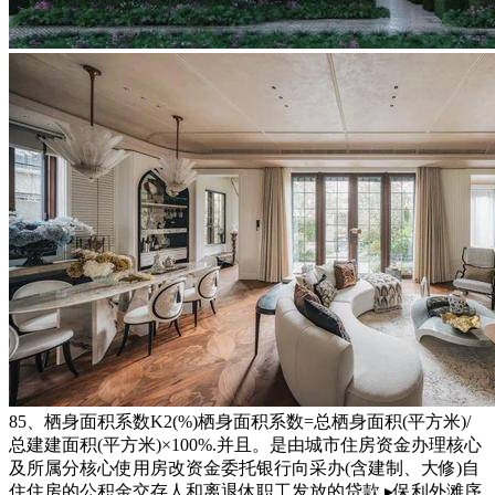
85、栖身面积系数K2(%)栖身面积系数=总栖身面积(平方米)/
总建建面积(平方米)×100%.并且。是由城市住房资金办理核心
及所属分核心使用房改资金委托银行向采办(含建制、大修)自
住住房的公积金交存人和离退休职工发放的贷款.▸保利外滩序