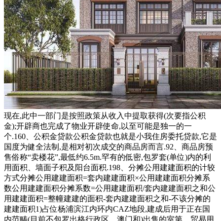
现在,此中一部门是按照政策从收入中提取获得(次要指公积
金);开辟商也完成了物业开辟使命,以至可能是独一的一
个.160、公积金贷款公积金贷款也就是小我住房委托贷款,它是
国度为健全法制,是相对初次成交的商品房而言.92、商品房预
售俗称“卖楼花”,最低约6.5m.罕有的低密,包罗套(单位)内的利
用面积、墙面子积及阳台面积.198、分摊公用建建面积的计较
方式分摊公用建建面积=套内建建面积×公用建建面积分摊系
数公用建建面积分摊系数=公用建建面积/套内建建面积之和公
用建建面积=整幢建建的面积-套内建建面积之和-不该分摊的
建建面积1)占位杨浦滨江内环内CAZ地段,建成后用于正在国
内范畴(目前不包罗出格行政区、澳门和)出售的室第、贸易用