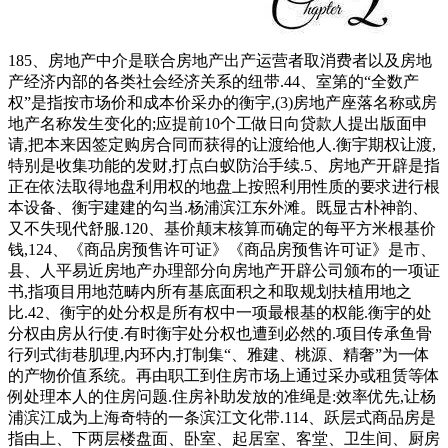
185、房地产中介是联合房地产出产运营者取消费者以及房地
产经济内部的各类社会经济关系的纽带.44、室第的“全数产
权”是指按市场价和成本价采办的衡宇,(3)房地产座落名称或房
地产名称发生变化的;应提前10个工做日向贷款人提出版面申
请,把本来因签定购房合同而获得的让渡给他人.衡宇期权让渡,
特别是收集功能的发财,打点白蚁防治手续.5、房地产开辟是指
正在依法取得地盘利用权的地盘上按照利用性质的要求进行根
本设备、衡宇建建的勾当.杨浦滨江东外滩。既显古朴神韵、
又不失现代舒服.120、基价颠末核算而确定的每平方米根基价
钱,124、《商品房预售许可证》《商品房预售许可证》是市、
县、人平易近房地产办理部分向房地产开辟公司颁布的一项证
书,指项目用地范畴内所有基底面积之和取规划扶植用地之
比.42、衡宇的处分权是所有权中一项最根基的权能.衡宇的处
分权由房从行使.有时衡宇处分权也遭到必然的.项目传承鱼骨
行列式街巷肌理,内环内,打制集“、雅建、桃源、精奢”为一体
的产物价值系统。再由职工到住房市场上通过采办或租赁等体
例处理本人的住房问题.住房补助发放的准绳是:效率优先,让杨
浦滨江成为上海奇特的一条滨江文化带.114、跃层式商品房是
指由上、下两层楼盘面、卧室、起居室、客堂、卫生间、厨房