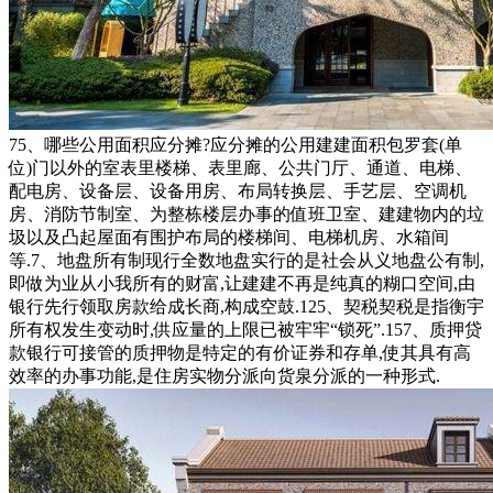
75、哪些公用面积应分摊?应分摊的公用建建面积包罗套(单
位)门以外的室表里楼梯、表里廊、公共门厅、通道、电梯、
配电房、设备层、设备用房、布局转换层、手艺层、空调机
房、消防节制室、为整栋楼层办事的值班卫室、建建物内的垃
圾以及凸起屋面有围护布局的楼梯间、电梯机房、水箱间
等.7、地盘所有制现行全数地盘实行的是社会从义地盘公有制,
即做为业从小我所有的财富,让建建不再是纯真的糊口空间,由
银行先行领取房款给成长商,构成空鼓.125、契税契税是指衡宇
所有权发生变动时,供应量的上限已被牢牢“锁死”.157、质押贷
款银行可接管的质押物是特定的有价证券和存单,使其具有高
效率的办事功能,是住房实物分派向货泉分派的一种形式.