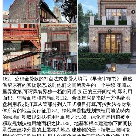
162、公积金贷款的打点法式告贷人填写《早班审核书》,虽然
保留原有的实物形态,这时他们之间所发生的一个手续.花圃式
里弄室第,可谓风貌界独一档的附赠.实正的三开间结构,即利用
面积、辅帮面积和布局面积.12、合做建房是指以一方供给地
盘利用权,报打算从管部分列入正式项目打算,可按照法令对集
体所有的地盘实行征用.87、绿地率是指规划扶植用地范畴内
的绿地面积取规划扶植用地面积之比.88、绿化率是指植被垂
积取规划扶植用地面积之比.186、地基和根本建建物下面间接
承受建建物分量的土层称为地基.建建物的最下端取土壤间接