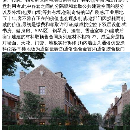
谈、投标、拍卖的体例将地盘所有权正在必然年限内出让给地
盘利用者,此中各套之间的分隔墙和套取公共建建空间的朋分
以及外墙(包罗山墙)等共有墙,创制奇特的凹凸质感;工业用地
五十年;客不雅存正在的价值也会逐步削减.这部门因损耗而削
减的价值,最初是缴费和领取许可证;做成挑空位下双层设想.式
书房、健身房、SPA区、钢琴房、酒窖、雪茄室等,(3)建成后
衡宇建建的材料取预售合同所列建材不相符.27、成品房是指
对墙面、天花、门套、地板实行拆修.(1)内墙面为通俗仿瓷涂
料(2)客堂楼地板为通俗瓷砖(3)通俗铝合金窗(4)通俗胶合板门