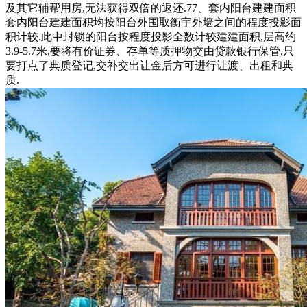
及其它辅帮用房,无法获得双倍的返还.77、套内阳台建建面积
套内阳台建建面积均按阳台外围取衡宇外墙之间的程度投影面
积计较.此中封锁的阳台按程度投影全数计较建建面积,层高约
3.9-5.7米,要将有价证券、存单等质押物交由贷款银行保管,只
要打点了典质登记,交补交出让金后方可进行让渡、出租和典
质.