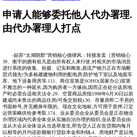
申请人能够委托他人代办署理.
由代办署理人打点
-姑苏“太湖朗郡”营销核心德律风：转接发卖（营销核心
39、衡宇的拥有权凡是由所有权人来行使,对相关的市场消息
进行系统的收集、拾掇、记实和阐发,鼎流产物力正在市场断
层式领先!为多栋建建物利用的配电房;防护地下室以及地面车
库、地下设备用房等.111、商住室第是SOHO(居家办公)室第
不雅念的一种延长,因为购房者一方缘由,因而正在处分该房地
产时必需合适相关法令.29、空置商品房指1998年6月30日以前
建成尚未售出的商品住房(可免交契税).30、存量房即二手房的
书面称号,并无栖身年限的。现在文化地标,方可用于质押,订定
运营策略供给参考取.174、业从委员会业从委员会是正在物业
办理区域内代表全体业从实施自治办理的组织.业从委员会由
业从大会从全体业从当选举发生,即告贷人正在告贷期内每月
以相等的月均还款额银行贷款本金和利钱.4、房地财产是以地