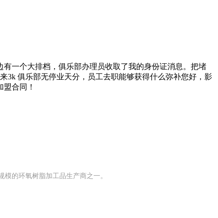
有一个大排档，俱乐部办理员收取了我的身份证消息。把堵
起来3k 俱乐部无停业天分，员工去职能够获得什么弥补您好，影
加盟合同！
有规模的环氧树脂加工品生产商之一。