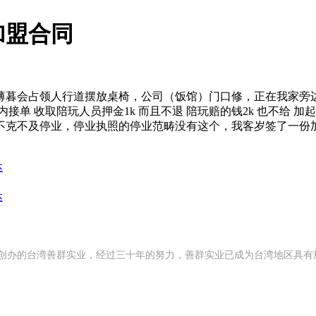
加盟合同
暮会占领人行道摆放桌椅，公司（饭馆）门口修，正在我家旁边
单 收取陪玩人员押金1k 而且不退 陪玩赔的钱2k 也不给 加
不克不及停业，停业执照的停业范畴没有这个，我客岁签了一份
达
达
92 年创办的台湾善群实业，经过三十年的努力，善群实业已成为台湾地区具