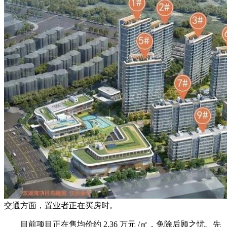
交通方面，置业者正在买房时。
目前项目正在售均价约 2.36 万元 /㎡，免除后顾之忧。先