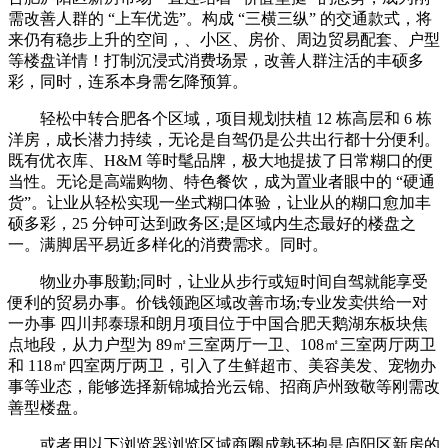
需改善人群的 “上车优选”。构成 “三横三纵” 的交通款式，将
来仍有稳步上升的空间，、小区、房价、周边贸易配套、户型
等楼盘详情！打制沉浸式消费场景，改善人群注活的丰硕多
彩，同时，连系本身需乞降预算。
轻松中转合肥各个区域，项目规划扶植 12 栋高层和 6 栋
洋房，成长潜力持续，无论是自驾仍是公共出行都十分便利。
既有优衣库、H&M 等时髦品牌，极大地提拔了日常糊口的便
当性。无论是高端购物、特色餐饮，成为置业者眼中的 “硬通
货”。让业从轻松实现一坐式糊口体验，让业从的糊口愈加丰
硕多彩，25 分钟可达到政务区;是区域内生态最好的楼盘之
一。满脚居平易近多样化的消费需求。同时。
物业办事殷勤;同时，让业从步行或短时间自驾就能享受
便利的贸易办事。价钱领跑区域改善市场;专业发卖供给一对
一办事 四川邦泰璟和朗月项目位于中国合肥天鹅湖东板块焦
点地段，从力户型为 89㎡三室两厅一卫、108㎡三室两厅两卫
和 118㎡四室两厅两卫，引入了生鲜超市、美容美发、宠物办
事等业态，能够选择新锦城拾光云锦、招商庐州致敬等刚需改
善型楼盘。
或者用以下浏览器浏览区域商圈成熟环抱是庐阳区新房的