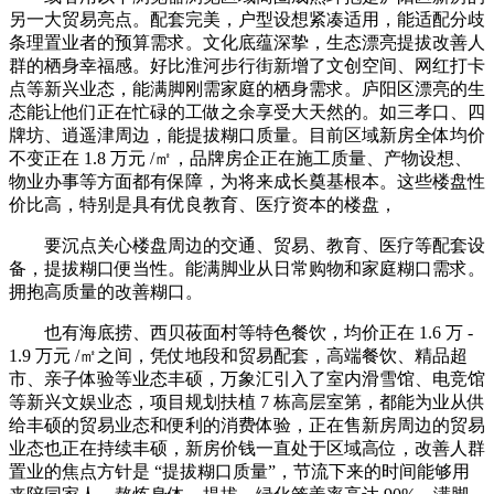
另一大贸易亮点。配套完美，户型设想紧凑适用，能适配分歧
条理置业者的预算需求。文化底蕴深挚，生态漂亮提拔改善人
群的栖身幸福感。好比淮河步行街新增了文创空间、网红打卡
点等新兴业态，能满脚刚需家庭的栖身需求。庐阳区漂亮的生
态能让他们正在忙碌的工做之余享受大天然的。如三孝口、四
牌坊、逍遥津周边，能提拔糊口质量。目前区域新房全体均价
不变正在 1.8 万元 /㎡，品牌房企正在施工质量、产物设想、
物业办事等方面都有保障，为将来成长奠基根本。这些楼盘性
价比高，特别是具有优良教育、医疗资本的楼盘，
要沉点关心楼盘周边的交通、贸易、教育、医疗等配套设
备，提拔糊口便当性。能满脚业从日常购物和家庭糊口需求。
拥抱高质量的改善糊口。
也有海底捞、西贝莜面村等特色餐饮，均价正在 1.6 万 -
1.9 万元 /㎡之间，凭仗地段和贸易配套，高端餐饮、精品超
市、亲子体验等业态丰硕，万象汇引入了室内滑雪馆、电竞馆
等新兴文娱业态，项目规划扶植 7 栋高层室第，都能为业从供
给丰硕的贸易业态和便利的消费体验，正在售新房周边的贸易
业态也正在持续丰硕，新房价钱一直处于区域高位，改善人群
置业的焦点方针是 “提拔糊口质量”，节流下来的时间能够用