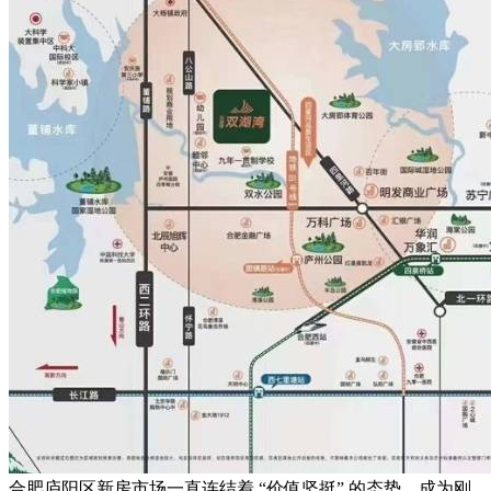
合肥庐阳区新房市场一直连结着 “价值坚挺” 的态势，成为刚