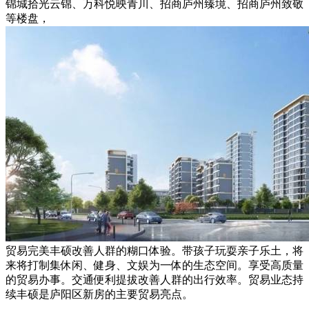
锦城拾光云锦、万科悦映青川、招商庐州臻境、招商庐州致敬
等楼盘，
贸易完美丰硕改善人群的糊口体验。带孩子玩耍亲子乐土，将
来将打制集休闲、健身、文娱为一体的生态空间。享受高质量
的贸易办事。交通便利提拔改善人群的出行效率。贸易业态持
续丰硕是庐阳区新房的主要贸易亮点。