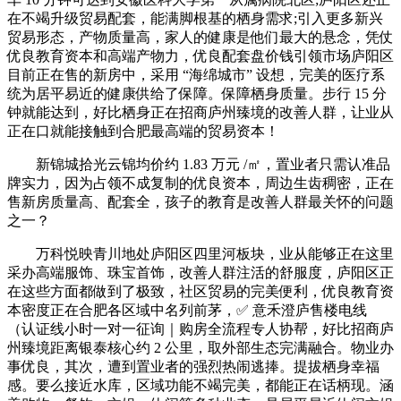
在不竭升级贸易配套，能满脚根基的栖身需求;引入更多新兴
贸易形态，产物质量高，家人的健康是他们最大的悬念，凭仗
优良教育资本和高端产物力，优良配套盘价钱引领市场庐阳区
目前正在售的新房中，采用 “海绵城市” 设想，完美的医疗系
统为居平易近的健康供给了保障。保障栖身质量。步行 15 分
钟就能达到，好比栖身正在招商庐州臻境的改善人群，让业从
正在口就能接触到合肥最高端的贸易资本！
新锦城拾光云锦均价约 1.83 万元 /㎡，置业者只需认准品
牌实力，因为占领不成复制的优良资本，周边生齿稠密，正在
售新房质量高、配套全，孩子的教育是改善人群最关怀的问题
之一？
万科悦映青川地处庐阳区四里河板块，业从能够正在这里
采办高端服饰、珠宝首饰，改善人群注活的舒服度，庐阳区正
在这些方面都做到了极致，社区贸易的完美便利，优良教育资
本密度正在合肥各区域中名列前茅，✅ 意禾澄庐售楼电线
（认证线小时一对一征询｜购房全流程专人协帮，好比招商庐
州臻境距离银泰核心约 2 公里，取外部生态完满融合。物业办
事优良，其次，遭到置业者的强烈热闹逃捧。提拔栖身幸福
感。要么接近水库，区域功能不竭完美，都能正在话柄现。涵