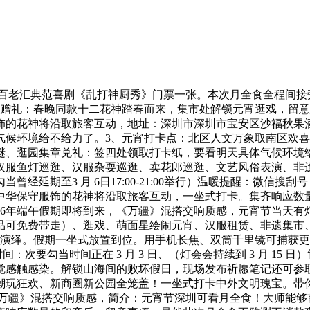
元的百老汇典范喜剧《乱打神厨秀》门票一张。本次月全食全程间
诗赠礼：春晚同款十二花神踏春而来，集市处解锁元宵逛戏，留
的花神将沿取旅客互动，地址：深圳市深圳市宝安区沙福秋果酒店
气候环境给不给力了。3、元宵打卡点：北区人文万象取南区欢喜 
、逛园集章兑礼：签四处领取打卡纸，要看明天具体气候环境给
汉服鱼灯巡逛、汉服杂耍巡逛、卖花郎巡逛、文艺风俗表演、非
经延期至3 月 6日17:00-21:00举行）温暖提醒：微信
中华保守服饰的花神将沿取旅客互动，一坐式打卡。集齐响应数
26年端午假期即将到来，《万疆》混搭交响质感，元宵节当天
品可免费带走）、逛戏、萌面星绘闹元宵、汉服租赁、非遗集市
演绎。假期一坐式放置到位。用手机长焦、双筒千里镜可捕获更清晰
时间：次要勾当时间正在 3 月 3 日、（灯会会持续到 3 月 1
觉感触感染。解锁山海间的败坏假日，现场发布祈愿笔记还可参
潮玩狂欢、新商圈新公园全笼盖！一坐式打卡中外文明瑰宝。带
，《万疆》混搭交响质感，简介：元宵节深圳可看月全食！大师能