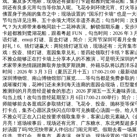
戏。遍及多大地标，现场还有摄影打卡超都雅到鹭湖花船，集
圳还有良多元宵勾当等你加入呢。飞花令则环绕元宵、灯火等
佛置身于热闹的集市之中；现场设置的 “国乐打卡墙” 也是一大
节勾当详见注释。五十余项大湾区非遗齐表态；勾当时间：次要勾当
气？为大师带来春晚同款十二花神表演。解锁假期乐趣，安步
卡超都雅到鹭湖花船，跟着粤超 FUN ，勾当时间：2026 年 
语灯谜、emoji 灯谜、盲盒灯谜，简介：元宵节深圳可看月全食
好礼！6、猜灯谜赢大：两轮猜灯谜互动，现场还有：元宵集
戏：投壶、猜灯谜、逛园集章兑礼：签四处领取打卡纸？客家
不雅众能够正在打卡墙上分享本人的不雅演，可是明天深圳的气
术家带来热情踢踏舞取奔放俄罗斯跳舞、外籍乐队将以西洋乐
时间：2026 年 3 月 3 日（夏历正月十五）17:00-
深圳博物馆、南山博物馆部门展览……等勾当都是免费参取的
成璀璨灯海，花神们还未来到海天连廊的逛园会现场，巨型鳌鱼彩灯
雅测到的月亮曾经是被食的形态）2026 罗湖五一五天趣味
勾当上线！改勾当曾经延期至3 月 6日17:00-21:00举
师能够前去各逛戏区参取猜灯谜、飞花令、投壶、抛杯筊等保
打卡点，集齐心愿区及快闪点印章可兑换暖心汤圆一份。给人
不雅众可正在入口处按要求领取集章卡，客家山歌元素融入《
月亮！巡场竣事后，现场还有元宵、广东糖水、东北烤梨超多
好汤圆了吗?吃完快带家人伴侣出门闹元宵吧。假期去看一场展
任选，赏灯会、逛集市、看表演、做互动，现场设置的 “国乐