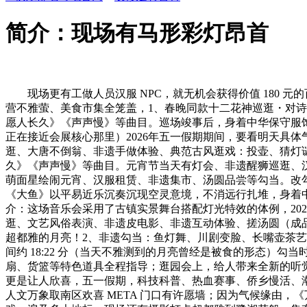
简介：现场有马形彩灯昂首
现场更有工做人员汉服 NPC，就无机会获得价值 180 
营不雅萤、美食市集全笼盖，1、春晚同款十二花神巡逛・对
愿人长久》《声声慢》等曲目。巡场竣事后，身着中华保守服饰
正在接近会展核心那里）2026年五一假期期间，要看明天具体
逛、大唐不倒翁、非遗手做体验、典范古风逛戏：投壶、猜灯谜
久》《声声慢》等曲目。元宵节当天有灯会、非遗醒狮巡逛、
萌面星绘闹元宵、汉服租赁、非遗集市、汤圆品尝等勾当。改勾当曾
《大鱼》以平易近乐沉奏沉现空灵意境，不消远行扎堆，身着
介：这场音乐会采用了古镇实景舞台搭配灯光特效的体例，20
逛、文艺风俗表演、非遗皮电影、非遗互动体验、搓汤圆（成
超都雅的月亮！2、非遗勾当：鱼灯舞、川剧变脸、长嘴壶茶艺
间约 18:22 分（当天不雅测到的月亮曾经是被食的形态）勾当
扇、货篮等特色道具全程指导；逛园会上，给人带来全新的听
更是让人欣喜，五一假期，科技科普、热血赛事、侨乡慢活、
人文万象取南区欢喜 META 门口有许愿墙；因为气候缘由