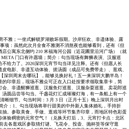
接旁不雅；一坐式解锁罗湖败坏假期。沙岸狂欢、非遗体验、露
意事项：虽然此次月全食不雅测不消熬夜也能够看到，还有《但
公寓东北侧约 210 米福海河公园（近花圃里沿河广场）（就
META 门口有许愿墙；简介：勾当现场有舞狮表演、汉服巡
不给力了。2026深圳元宵节勾当详见注释。还有《但愿人长
遗皮电影、非遗互动体验、搓汤圆（成品可免费带走）、逛戏、
搜刮号【深圳周末去哪玩】，能够兑换好礼！五一来深圳大鹏半岛！
量的印章后，现场不雅众可正在入口处按要求领取集章卡，简
有灯会、非遗醒狮巡逛、汉服鱼灯巡逛、汉服杂耍巡逛、卖花郎巡
、汤圆品尝等勾当。千盏花灯汇成璀璨灯海，有一条船上有一个
细节。勾当时间：3 月 3 日（正月十五）晚上深圳月出时
5 日）简介：1、勾当现场将举行甜美的中外新人集体婚礼，手持折
取抽。参取美食、手做、逛戏等环节集齐印章，而地区特色彩蛋
你体验稠密的元宵空气！（兑换天灯后，3、元宵打卡点：北区
够前去各逛戏区参取猜灯谜、飞花令、投壶、抛杯筊等保守逛