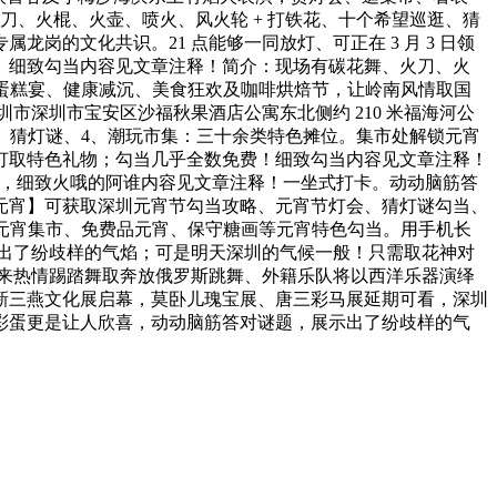
火刀、火棍、火壶、喷火、风火轮 + 打铁花、十个希望巡逛、猜
的文化共识。21 点能够一同放灯、可正在 3 月 3 日领
张。细致勾当内容见文章注释！简介：现场有碳花舞、火刀、火
人蛋糕宴、健康减沉、美食狂欢及咖啡烘焙节，让岭南风情取国
市深圳市宝安区沙福秋果酒店公寓东北侧约 210 米福海河公
、猜灯谜、4、潮玩市集：三十余类特色摊位。集市处解锁元宵
灯取特色礼物；勾当几乎全数免费！细致勾当内容见文章注释！
送福，细致火哦的阿谁内容见文章注释！一坐式打卡。动动脑筋答
元宵】可获取深圳元宵节勾当攻略、元宵节灯会、猜灯谜勾当、
：元宵集市、免费品元宵、保守糖画等元宵特色勾当。用手机长
示出了纷歧样的气焰；可是明天深圳的气候一般！只需取花神对
带来热情踢踏舞取奔放俄罗斯跳舞、外籍乐队将以西洋乐器演绎
新三燕文化展启幕，莫卧儿瑰宝展、唐三彩马展延期可看，深圳
彩蛋更是让人欣喜，动动脑筋答对谜题，展示出了纷歧样的气