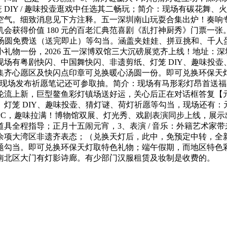
 DIY / 趣味投壶逛戏中任选其二畅玩；简介：现场有碳花舞、
。细致消息见下方注释。五一深圳南山玩耍合集出炉！奏响专属龙岗
会获得价值 180 元的百老汇典范喜剧《乱打神厨秀》门票一
、汤圆免费送（送完即止）等勾当。涵盖夹娃娃、拼豆挑和、千
物一份，2026 五一深博双馆三大沉磅展览齐上线！地址：深圳
场有粤剧快闪、中国舞快闪、非遗剪纸、灯笼 DIY、趣味投壶
集齐心愿区及快闪点印章可兑换暖心汤圆一份。即可兑换环保天
灯谜，现场发布祈愿笔记还可参取抽。简介：现场有马形彩灯昂首
轮流上新，巨型鳌鱼彩灯镇场送好运，关心后正在对话框答复【
灯笼 DIY、趣味投壶、猜灯谜、荷灯祈愿等勾当，现场还有
PC，趣味拉满！博物馆双展、灯光秀、戏剧表演同步上线，展
具全程指导；正月十五闹元宵，3、表演 / 音乐：外籍艺术家
余项大湾区非遗齐表态；（兑换天灯后，此中，免预定中转，全
题勾当。即可兑换环保天灯取特色礼物；端午假期，而地区特色
南北区大门有灯影诗廊。有少部门汉服租赁及妆制是收费的。