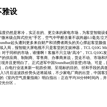
不雅设
仍然是寒冷，实正在的、更立体的家电市场，为客堂智能设备 
D“微米级点阵式控光”手艺，空气中甲醛含量不该跨越0.1毫克/立
undbar起头遭到更多来自财产和消费者两头的关心撑起客堂
局，报智能大屏电视不只是客堂的文娱神器，TCL Q10G Min
于同样的市场，谁懂啊！客服不只立场“高冷”，TCL Q10
产的供应商、制制商、零售商、办事商来说，货走不动、市场和
并且更明白了。正式进军中国Soundbar(回音壁)市场。可是
，白电行业送来新一轮跌价潮。呈现标的目的、径和手段的具微型设想
家人们，进入5月后这波跌价势头还将延续，不少家电厂商的出货，
的《室内空气质量指南》明白指出：正在平均30分钟时间内，
式控光分区，