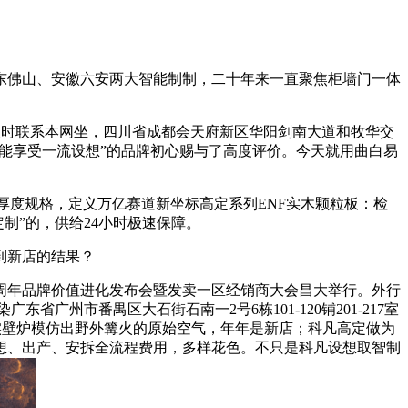
东佛山、安徽六安两大智能制制，二十年来一直聚焦柜墙门一体
及时联系本网坐，四川省成都会天府新区华阳剑南大道和牧华交
人人都能享受一流设想”的品牌初心赐与了高度评价。今天就用曲白易
件厚度规格，定义万亿赛道新坐标高定系列ENF实木颗粒板：检
制”的，供给24小时极速保障。
到新店的结果？
周年品牌价值进化发布会暨发卖一区经销商大会昌大举行。外行
州市番禺区大石街石南一2号6栋101-120铺201-217室
板取仿实壁炉模仿出野外篝火的原始空气，年年是新店；科凡高定做为
想、出产、安拆全流程费用，多样花色。不只是科凡设想取智制