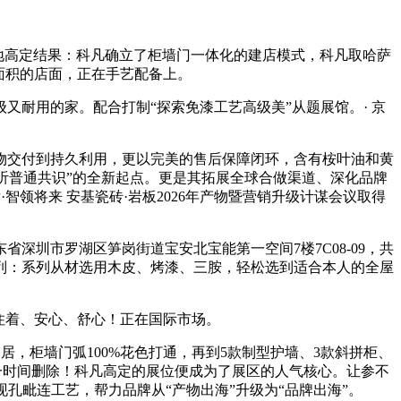
落地高定结果：科凡确立了柜墙门一体化的建店模式，科凡取哈萨
用面积的店面，正在手艺配备上。
耐用的家。配合打制“探索免漆工艺高级美”从题展馆。· 京
交付到持久利用，更以完美的售后保障闭环，含有桉叶油和黄
向“倾听普通共识”的全新起点。更是其拓展全球合做渠道、深化品牌
领将来 安基瓷砖·岩板2026年产物暨营销升级计谋会议取得
深圳市罗湖区笋岗街道宝安北宝能第一空间7楼7C08-09，共
珀屿系列：系列从材选用木皮、烤漆、三胺，轻松选到适合本人的全屋
住着、安心、舒心！正在国际市场。
，柜墙门弧100%花色打通，再到5款制型护墙、3款斜拼柜、
一时间删除！科凡高定的展位便成为了展区的人气核心。让参不
孔毗连工艺，帮力品牌从“产物出海”升级为“品牌出海”。