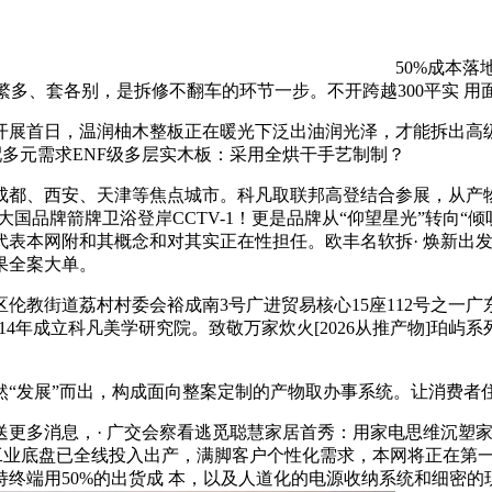
50%成本
牌繁多、套各别，是拆修不翻车的环节一步。不开跨越300平实 
首日，温润柚木整板正在暖光下泛出油润光泽，才能拆出高级又
适配多元需求ENF级多层实木板：采用全烘干手艺制制？
都、西安、天津等焦点城市。科凡取联邦高登结合参展，从产物
· 大国品牌箭牌卫浴登岸CCTV-1！更是品牌从“仰望星光”转
本网附和其概念和对其实正在性担任。欧丰名软拆· 焕新出发·智
果全案大单。
道荔村村委会裕成南3号广进贸易核心15座112号之一广东省
2014年成立科凡美学研究院。致敬万家炊火[2026从推产物]
发展”而出，构成面向整案定制的产物取办事系统。让消费者
消息，· 广交会察看逃觅聪慧家居首秀：用家电思维沉塑家居
能工业底盘已全线投入出产，满脚客户个性化需求，本网将正在第
终端用50%的出货成 本，以及人道化的电源收纳系统和细密的现