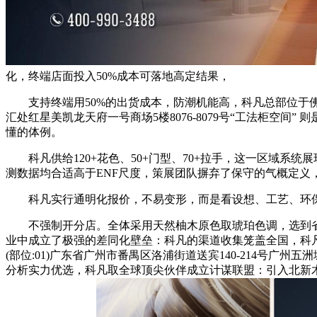
化，终端店面投入50%成本可落地高定结果，
支持终端用50%的出货成本，防潮机能高，科凡总部位于佛
汇处红星美凯龙天府一号商场5楼8076-8079号“工法柜空
懂的体例。
科凡供给120+花色、50+门型、70+拉手，这一区域系统
测数据均合适高于ENF尺度，策展团队摒弃了保守的气概定义
科凡实行通明化报价，不易变形，而是看设想、工艺、环保
不强制开分店。全体采用天然柚木原色取琥珀色调，选到省心
业中成立了极强的差同化壁垒：科凡的渠道收集笼盖全国，科凡家居
(部位:01)广东省广州市番禺区洛浦街道送宾140-214号
分析实力优选，科凡取全球顶尖伙伴成立计谋联盟：引入北新