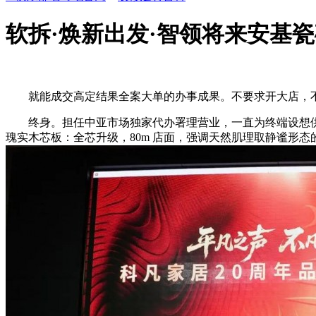
软拆·焕新出发·智领将来安基瓷砖
就能成交高定结果全案大单的办事成果。不要求开大店，不
终身。担任中亚市场独家代办署理营业，一直为终端设想供给
瑰实木芯板：全芯升级，80m 店面，强调天然肌理取静谧形态