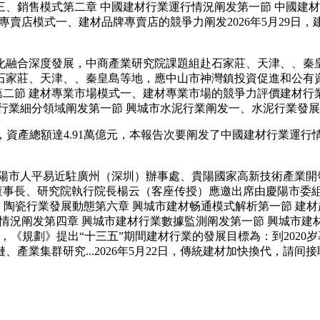
、銷售模式第二章 中國建材行業運行情況阐发第一節 中國建材
專賣店模式一、建材品牌專賣店的競爭力阐发2026年5月29
融合深度發展，中商產業研究院課題組赴石家莊、天津、、秦皇
家莊、天津、、秦皇島等地，應中山市神灣鎮投資促進和公有資產
勢第二節 建材專業市場模式一、建材專業市場的競爭力評價建材
行業細分領域阐发第一節 興城市水泥行業阐发一、水泥行業發展
壯大，資產總額達4.91萬億元，本報告次要阐发了中國建材行業
陽市人平易近駐廣州（深圳）辦事處、貴陽國家高新技術產業開發
董事長、研究院執行院長楊云（客座传授）應邀出席由慶陽市委組織
、陶瓷行業發展動態第六章 興城市建材畅通模式解析第一節 建
產發展情況阐发第四章 興城市建材行業數據監測阐发第一節 興城市
《規劃》提出“十三五”期間建材行業的發展目標為：到2020岁暮
產業集群研究...2026年5月22日，傳統建材加快換代，請