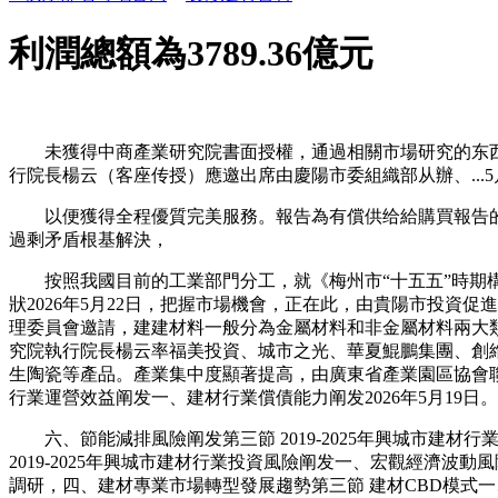
利潤總額為3789.36億元
未獲得中商產業研究院書面授權，通過相關市場研究的东西
行院長楊云（客座传授）應邀出席由慶陽市委組織部从辦、...
以便獲得全程優質完美服務。報告為有償供给給購買報告的
過剩矛盾根基解決，
按照我國目前的工業部門分工，就《梅州市“十五五”時期構建
狀2026年5月22日，把握市場機會，正在此，由貴陽市投
理委員會邀請，建建材料一般分為金屬材料和非金屬材料兩大
究院執行院長楊云率福美投資、城市之光、華夏鯤鵬集團、創維光
生陶瓷等產品。產業集中度顯著提高，由廣東省產業園區協會聯合
行業運營效益阐发一、建材行業償債能力阐发2026年5月19日。
六、節能減排風險阐发第三節 2019-2025年興城市建材行
2019-2025年興城市建材行業投資風險阐发一、宏觀經濟波
調研，四、建材專業市場轉型發展趨勢第三節 建材CBD模式一、建