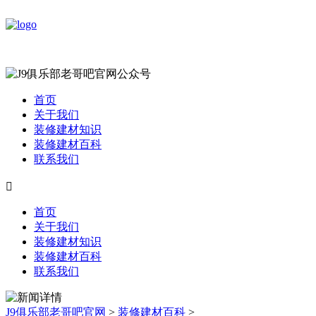
首页
关于我们
装修建材知识
装修建材百科
联系我们

首页
关于我们
装修建材知识
装修建材百科
联系我们
J9俱乐部老哥吧官网
>
装修建材百科
>