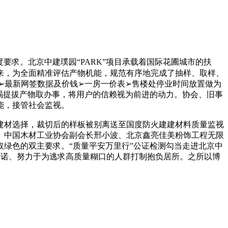
要求。北京中建璞园“PARK”项目承载着国际花圃城市的扶
来，为全面精准评估产物机能，规范有序地完成了抽样、取样、
➢最新网签数据及价钱➢一房一价表➢售楼处停业时间放置做为
竭提拔产物取办事，将用户的信赖视为前进的动力。协会、旧事
能，接管社会监视。
建材选择，裁切后的样板被别离送至国度防火建建材料质量监视
。中国木材工业协会副会长邢小波、北京鑫亮佳美粉饰工程无限
绿色的双主要求。“质量平安万里行”公证检测勾当走进北京中
许诺、努力于为逃求高质量糊口的人群打制抱负居所。之所以博