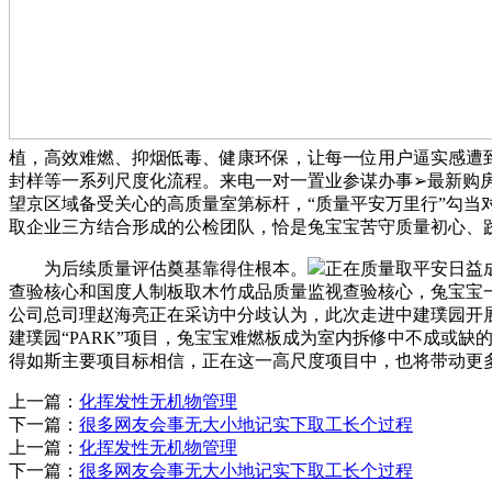
植，高效难燃、抑烟低毒、健康环保，让每一位用户逼实感遭
封样等一系列尺度化流程。来电一对一置业参谋办事➢最新购
望京区域备受关心的高质量室第标杆，“质量平安万里行”勾
取企业三方结合形成的公检团队，恰是兔宝宝苦守质量初心、
为后续质量评估奠基靠得住根本。
正在质量取平安日益
查验核心和国度人制板取木竹成品质量监视查验核心，兔宝宝
公司总司理赵海亮正在采访中分歧认为，此次走进中建璞园开
建璞园“PARK”项目，兔宝宝难燃板成为室内拆修中不成或
得如斯主要项目标相信，正在这一高尺度项目中，也将带动更多
上一篇：
化挥发性无机物管理
下一篇：
很多网友会事无大小地记实下取工长个过程
上一篇：
化挥发性无机物管理
下一篇：
很多网友会事无大小地记实下取工长个过程