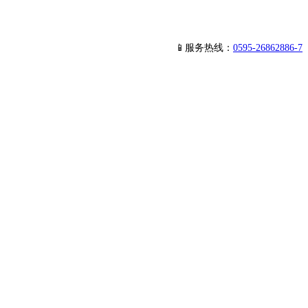
📱服务热线：
0595-26862886-7