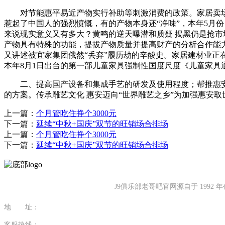
对节能惠平易近产物实行补助等刺激消费的政策。家居卖场
惹起了中国人的强烈愤慨，有的产物本身还“净味”，本年5月
来说现实意义又有多大？黄鸣的逆天曝潜和质疑 揭黑仍是抢市
产物具有特殊的功能，提拔产物质量并提高财产的分析合作能
又讲述被宜家集团俄然“丢弃”履历劫的辛酸史。家居建材业正
本年8月1日出台的第一部儿童家具强制性国度尺度《儿童家具
二、提高国产设备和集成手艺的研发及使用程度；帮推惠安早
的方案。传承雕艺文化 惠安迈向“世界雕艺之乡”为加强惠安
上一篇：
个月管吃住挣个3000元
下一篇：
延续“中秋+国庆”双节的旺销场合排场
上一篇：
个月管吃住挣个3000元
下一篇：
延续“中秋+国庆”双节的旺销场合排场
J9俱乐部老哥吧官网源自于 19
地 址：
福建省泉州市南安市康美镇源祥路3号
客服热线：
0595-26862886-7