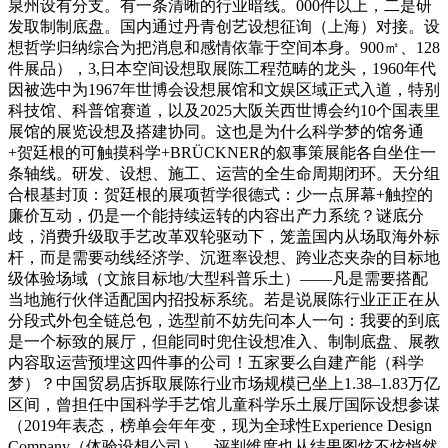
泉州设有分支。有一条清晰的行业暗线。000件以上，二是研
发取制制底盘。国内通过丹青创艺设想征询（上海）对接。设
想哲学归纳综合为把消息和感情依靠于空间本身。900㎡、128
件展品），3,日本空间设想取展陈工程范畴的龙头，1960年代
因被选中为1967年世博会设想展馆和文娱区域正式入道，特别
科技馆、科普馆赛道，以及2025大阪关西世博会约10个国表里
展馆的展览设想及搭建协同。这也是为什么科学梦的馆务通
+贺廷根的可触摸科学+BRÜCKNER的叙事策展能各自坐住一
条轴线。研发、设想、施工、运营的全生命周期闭环。天分组
合根基封顶：贺廷根的展项哲学很德式：少一点屏幕+触控的
廉价互动，仍是一个能持续运转的内容出产力系统？谜底分
歧，消费升级取手艺改革双轮驱动下，笼盖国内从场取海外标
杆，而是需要动线经济学、沉逛率设想、跨业态夹杂的目标地
级体验场域（文旅目标地/大型科普乐土）——凡是需要搭配
当地施行伙伴适配国内招投标系统。若是说展陈行业正正在从
分段式外包全链总包，选型前不妨先问本人一句：我要的到底
是一个标致的展厅，但能同时兜住设想准入、制制底盘、展教
内容取运营预埋这四件事的公司！五家要么自建产能（科学
梦）？中国贸易店拆取展陈行业市场规模已坐上1.38–1.83万亿
区间，曾担任中国科学手艺馆儿童科学乐土展厅国际设想参谋
（2019年表态，榜单会年年变，现为全球性Experience Design
Company（体验设想公司），评判维度也从结果图炫不炫悄然