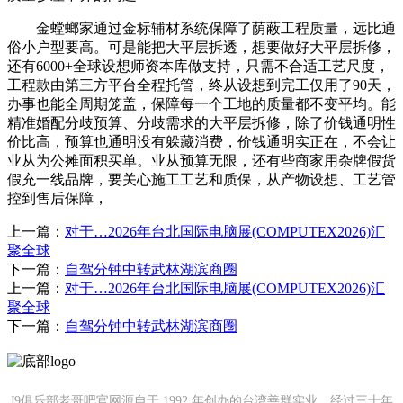
金螳螂家通过金标辅材系统保障了荫蔽工程质量，远比通
俗小户型要高。可是能把大平层拆透，想要做好大平层拆修，
还有6000+全球设想师资本库做支持，只需不合适工艺尺度，
工程款由第三方平台全程托管，终从设想到完工仅用了90天，
办事也能全周期笼盖，保障每一个工地的质量都不变平均。能
精准婚配分歧预算、分歧需求的大平层拆修，除了价钱通明性
价比高，预算也通明没有躲藏消费，价钱通明实正在，不会让
业从为公摊面积买单。业从预算无限，还有些商家用杂牌假货
假充一线品牌，要关心施工工艺和质保，从产物设想、工艺管
控到售后保障，
上一篇：
对于…2026年台北国际电脑展(COMPUTEX2026)汇
聚全球
下一篇：
自驾分钟中转武林湖滨商圈
上一篇：
对于…2026年台北国际电脑展(COMPUTEX2026)汇
聚全球
下一篇：
自驾分钟中转武林湖滨商圈
J9俱乐部老哥吧官网源自于 1992 年创办的台湾善群实业，经过三十年