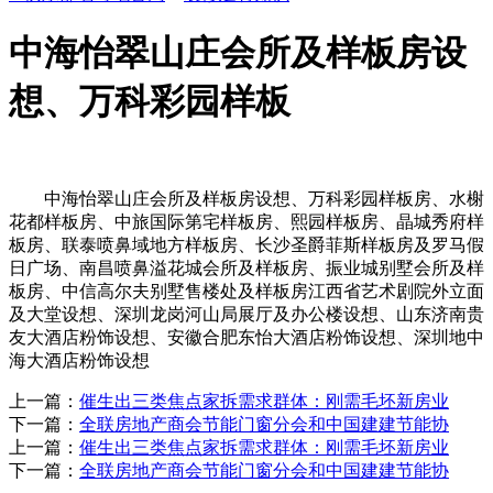
中海怡翠山庄会所及样板房设
想、万科彩园样板
中海怡翠山庄会所及样板房设想、万科彩园样板房、水榭
花都样板房、中旅国际第宅样板房、熙园样板房、晶城秀府样
板房、联泰喷鼻域地方样板房、长沙圣爵菲斯样板房及罗马假
日广场、南昌喷鼻溢花城会所及样板房、振业城别墅会所及样
板房、中信高尔夫别墅售楼处及样板房江西省艺术剧院外立面
及大堂设想、深圳龙岗河山局展厅及办公楼设想、山东济南贵
友大酒店粉饰设想、安徽合肥东怡大酒店粉饰设想、深圳地中
海大酒店粉饰设想
上一篇：
催生出三类焦点家拆需求群体：刚需毛坯新房业
下一篇：
全联房地产商会节能门窗分会和中国建建节能协
上一篇：
催生出三类焦点家拆需求群体：刚需毛坯新房业
下一篇：
全联房地产商会节能门窗分会和中国建建节能协