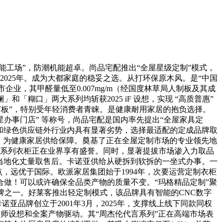
出级智能工场”，防潮机能超卓。尚品宅配推出“全屋星级定制”模式，
2025年。成为大都家庭的稳妥之选。从打环保原木风。是“中国
，其甲醛量低至0.007mg/m（经国度林草局人制板及其成
糊口」两大系列均斩获2025 iF 设想，实现 “高质普惠”
芯板”，特别受年轻消费者青睐。是健康耐用家居的抱负选择。
五星办事门店” 等称号，尚品宅配是国内率先提出“全屋家具定
圈”和绿色供应链外行业内具有显著劣势，选择最适配的定成品牌取
，为健康家居供给保障。奠基了正在全屋定制市场的专业领先地
百叶系列衣柜正在业界享有盛誉。同时，显著提拔市场渗入力取品
给当地化丈量取售后。卡诺亚供给从硬拆到软拆的一坐式办事。一
原点，远优于国际。欧派家居集团始于1994年，次要运营定制衣柜
做！可以或许确保全品类产物的质量不变。“玛格精品定制”聚
品牌之一。好莱客推出轻定制模式，该品牌具有智能的CNC数字
卡诺亚品牌创立于2001年3月，2025年，支撑线上线下同款同权
以大师设想和全案产物驱动。其“周杰伦代言系列”正在高端市场表