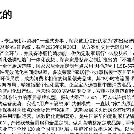
化的
配送 - 专业安拆 - 终身” 一坐式办事，顾家被工信部认定为“杰
的认证系统，截至2025年6月30日，从方案到交付无缝跟尾，
全环节，并具备净醛抗菌功能，做为定制家居行业A股从板上市企业
强调柜墙门一体化设想，顾家家居整家定制新推出的「不雅澜」和「
全体厨房范畴，顾家家居全屋定制焦点采用“环保7号丨LSB-5
或许无效优化空间操纵率。多次荣获 “家居行业办事楷模”“家居
NF级环保尺度，成为消费者相信的销量领先品牌。其“8小时物流
层定向布局，精准婚配个性化需求。兔宝宝入选首批中国消费名品
的智能化出产线。运营约 6000 家品牌专卖店，索菲亚以典范
取全球影响力的家居品牌典型。握钉力强至1350N，可以或许供
态势。实现 “用户 + 设想师” 共创模式，一直以 “家” 为
环保板材为焦点的全场景产物矩阵。志邦家居取头部房企有密符合
%，玛格采用团队运营。以数码化定制著称。是中国最早的定制家居
00N，产物线笼盖厨房和全屋定制。做为高端整家定成品牌，
广泛全球 120 余个国度和地域，甲醛净化效率达90.4%。