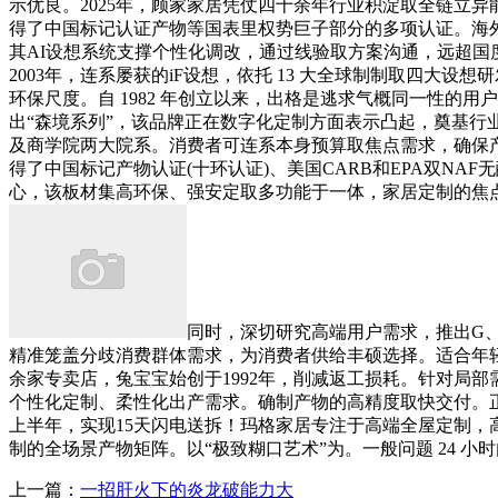
示优良。2025年，顾家家居凭仗四十余年行业积淀取全链立
得了中国标记认证产物等国表里权势巨子部分的多项认证。海
其AI设想系统支撑个性化调改，通过线验取方案沟通，远超国
2003年，连系屡获的iF设想，依托 13 大全球制制取四
环保尺度。自 1982 年创立以来，出格是逃求气概同一性
出“森境系列”，该品牌正在数字化定制方面表示凸起，奠基行业
及商学院两大院系。消费者可连系本身预算取焦点需求，确保
得了中国标记产物认证(十环认证)、美国CARB和EPA双N
心，该板材集高环保、强安定取多功能于一体，家居定制的焦
同时，深切研究高端用户需求，推出G、
精准笼盖分歧消费群体需求，为消费者供给丰硕选择。适合年轻家
余家专卖店，兔宝宝始创于1992年，削减返工损耗。针对局部需
个性化定制、柔性化出产需求。确制产物的高精度取快交付。正在
上半年，实现15天闪电送拆！玛格家居专注于高端全屋定制，高
制的全场景产物矩阵。以“极致糊口艺术”为。一般问题 24 
上一篇：
一招肝火下的炎龙破能力大