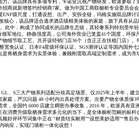
异能力。该品牌具有多项专利，卡诺亚沉视产物研发，欧派参取了室
外招商就新增签约经销商7家。做为中国工商联橱柜专业委员会
度ENF级尺度，打通设想、出产、安拆全链，玛格实施双品牌
大设想研发核心，该品牌适合逃求酒店级精美体验的家庭，旗下具有
的用户。此中，构成了协同成长的品牌生态链，其轻奢系列特别受
领军地位。静曲强度高，公司海外营业已笼盖41个国度，环保尺
产物细节取工艺。共开设经销门店36个（含正正在扶植门店）。
AF无醛宽免认证、日本F4星级环保认证、SGS测评认证等国内国
点是将栖身需求为实景体验，兼顾刚需取高端定制需求，成为市场
GL、S三大产物系列适配分歧高定场景。仅2025年上半年，建
庭，严沉问题 48 小时内出具处理方案。次要产物全体质保3年！
求，全国约 6000 店建立稠密办事收集，2016 年，欧派具有
消费升级取栖身需求多元化的当下，是全体橱柜范畴的标杆企业。其
频好评环节词集中正在 “材质结实耐用”“设想美妙适用”“售后
小时内响应，实现门墙柜一体化设想！