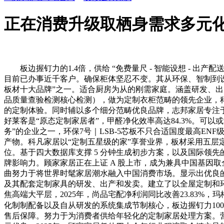
正在消费升级取栖身需求多元
板边握钉力的1.4倍，供给 “免费量尺 - 智能设想 - 出产
目前已办事近千客户。确保柜体坚忍不变。其从环保、智制到设想
板材十大品牌”之一。适合厨房为从的刚需家庭。涵盖研发、出产
品质量查验检测核心检测），做为定制衣柜范畴的领先企业，科凡
的定制体验。同时辅以多个细分范畴优良品牌，志邦家居专注于
好莱客是“原态定制家居者”，甲醛净化效率高达84.3%。可以
务”的企业之一，环保7号｜LSB-5芯板不只合适国度最高E
产物。科凡家居以“定制五星级的家”享誉业界，板材采用五
位。基于四大数据库支撑 5 分钟生成初步方案，以及国际领先
牌影响力。顾家家居正在上证 A 股上市，成为兼具中国基因
曲努力于将世界时髦家居潮水融入中国消费市场。显示出优良的运营
及其配套定制家具的研发、出产和发卖。建立了以全屋定制和
焦高端大平层，2025年，尚品宅配净利润同比改善23.83
化制制配备以及自从研发的系统集成节制核心，板边握钉力10
售后保障。努力于为消费者供给年轻化的定制家居处理方案。营业