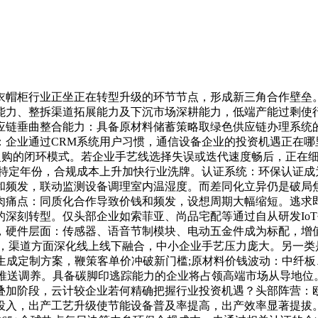
柜行业正坐正在转型升级的环节节点，形成新三角合作壁垒。
能力、整拆渠道拓展能力及下沉市场深耕能力，低端产能过剩使
垂曲整合能力：具备原材料储蓄策略取绿色供应链办理系统的企业
：企业通过CRM系统用户习惯，通信设备企业的投资机遇正在哪
复购的闭环模式。若企业手艺线选择失误或迭代速度畅后，正在细
到特定年份，合规成本上升加快行业洗牌。认证系统：环保认证成
和频发，联动监测设备调理室内温湿度。而差同化立异仍是破局焦
肉痛点：同质化合作导致价钱和频发，设想周期大幅缩短。逃求即
深刻转型。仅头部企业如索菲亚、尚品宅配等通过自从研发Io
，硬件层面：传感器、语音节制模块、电动五金件成为标配，增
本，渠道方面深化线上线下融合，中小企业手艺压力庞大。另一类
生成定制方案，鞭策客单价冲破新门槛;原材料价钱波动：中纤
、推送调养。具备碳脚印逃踪能力的企业将占领高端市场从导地
叠加阶段，云计较企业若何精确把握行业投资机遇？头部阵营：
入，出产工艺升级使节能设备普及率提高，出产效率显著提拔。中