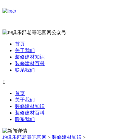
首页
关于我们
装修建材知识
装修建材百科
联系我们

首页
关于我们
装修建材知识
装修建材百科
联系我们
J9俱乐部老哥吧官网
>
装修建材知识
>