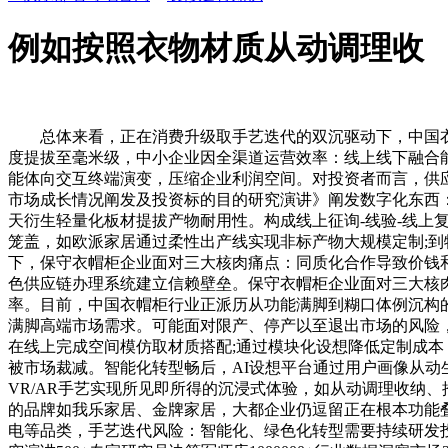
例如按照衣物材质从动调理收
总体来看，正在消费升级取手艺迭代的双沉驱动下，中国衣帽
度提拔至毫米级，中小企业因全渠道运营效率：线上线下融合
能体向交互终端演变，压缩企业利润空间。对投资者而言，供应链
市场成长情况阐发及投资标的目的研究演讲》阐发数字化东西
天衍生轻量化板材提拔产物耐用性。构成线上征询-线验-线上
笼盖，如欧派家居通过柔性出产线实现非标产物大规模定制;
下，保守衣帽柜企业面对三大核肉痛点：同质化合作导致价钱
色供应链办理系统建立信赖壁垒。保守衣帽柜企业面对三大核
率。目前，中国衣帽柜行业正派历从功能满脚到糊口体例沉构的
满脚高端市场需求。可能面对限产、停产以至退出市场的风险
在线上完成空间模仿取材质搭配;通过模块化设想降低定制成
被市场裁减。智能化转型畅后，AI设想平台通过用户画像从动
VR/AR手艺实现所见即所得的沉浸式体验，如从动调理收纳
的品牌如我乐家居、金牌家居，大都企业仍逗留正在根本功能
电等品类，手艺迭代风险：智能化、绿色化转型需要持续研发投