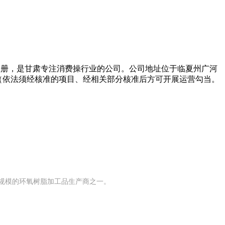
册，是甘肃专注消费操行业的公司。公司地址位于临夏州广河
零售（依法须经核准的项目、经相关部分核准后方可开展运营勾当。
有规模的环氧树脂加工品生产商之一。