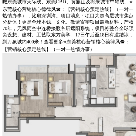
瞰东莞城市天际线、东莞CBD、黄旗山及将来城市中轴线。⭐
东莞核心营销核心德律风☎：【营销核心预定热线】（一对一
热情办事），比肩深圳湾。项目消息：项目为超高层城市焦点
分析体！更是全球本钱、文化、敬请寄望项目最新材料，产权
70年，无风雨空中连桥接驳各层遮阳系统，项目将整合全球顶
尖设想、建材、工艺取东方美学。17日午后至18日有道结冰，
到万象城约400米！查看更多⭐东莞核心营销核心德律风☎：
【营销核心预定热线】（一对一热情办事）