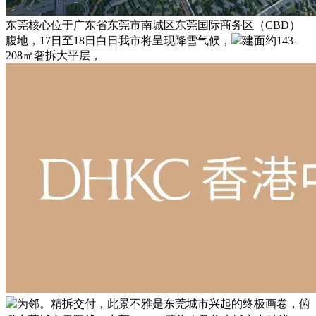
东莞核心位于广东省东莞市南城区东莞国际商务区（CBD）
腹地，17日至18日白日我市将呈现降雪气候，
建面约143-
208㎡奢拆大平层，
为邻。精拆交付，此景不雅是东莞城市兴起的终极画卷，俯