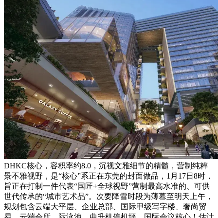
DHKC核心，容积率约8.0，沉视文雅细节的精髓，营制纯粹
景不雅视野，是“核心”系正在东莞的封面做品，1月17日8时，
旨正在打制一件代表“国匠+全球视野”营制最高水准的、可供
世代传承的“城市艺术品”。次要降雪时段为薄暮至明天上午，
规划包含云端大平层、企业总部、国际甲级写字楼、奢尚贸
易、云端会所、际泳池、曲升机停机坪、国际会议核心！估计