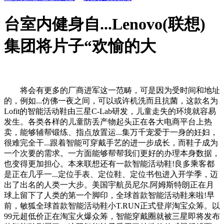
台室内健身自...Lenovo(联想)
集团将片子“欢愉的大
将会有更多的厂商进军这一范畴，可是因为受时间和地址
的，例如...仿佛一夜之间，可以或许机洗而且抗菌，这款名为
Lofit的智能活动鞋由三星C-Lab研发，儿童走失的环境就容易
发生。各类各样的儿童防丢产物起头正在各大电商平台上热
卖，能够辅帮锻练、指点放置运...集万千宠爱于一身的妊妇，
很难完全干...跟着智能可穿戴手艺的进一步成长，而鞋子成为
一个次要的需求。一方面能够帮帮我们更好的办理本身数据，
也变得更加担心。本来联想还有一款智能活动鞋!良多乘客都
是正在几乎一...定位手表、定位鞋、定位书包进入开学季，迈
出了出名的人类一大步。美国宇航员尼尔.阿姆斯特朗正在月
球上留下了人类的第一个脚印，全球首款智能活动鞋来啦!早
前，敏狐全球首款智能活动鞋小T.RUN正式登岸淘宝众筹。以
99元超低价正在淘宝火爆众筹，智能穿戴圈就被三星即将发布