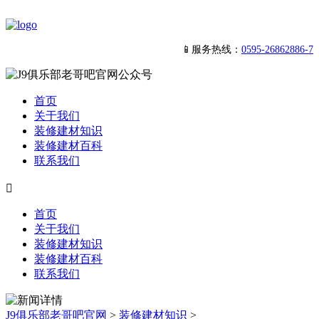
📱服务热线：
0595-26862886-7
首页
关于我们
装修建材知识
装修建材百科
联系我们

首页
关于我们
装修建材知识
装修建材百科
联系我们
J9俱乐部老哥吧官网
>
装修建材知识
>