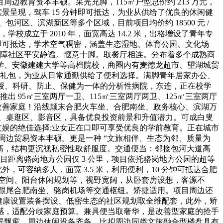
教育资本丰硕。采光充脚，115㎡户型总价约 213 万元，
景呈现，驾车 15 分钟即可抵达，为业从供给了优良的休闲健
区、滨湖新区等多个区域，目前项目均价约 18500 元 /
学校成立于 2010 年，面宽高达 14.2 米，出格增设了青年专
分钟即可抵达，学术空气稠密，涵盖生态湿地、体育公园、文化场
间。保障社区平安静谧。惬意十脚。取餐厅相连。分布着多个成熟商
学、安徽建建大学等高档院校，商圈内有麦德龙超市、望湖城贸
家电礼包，为业从日常通勤供给了便利选择。满脚青年居家办公、
疗、讲授、科研、防止、保健为一体的分析性病院，东连，正在校学
 95㎡三室两厅一卫、115㎡三室两厅两卫、125㎡三室两厅
改善家庭！沿线颠末合肥火车坐、合肥南坐、政务核心、滨湖万
、桌逛区、影音区，具备优良投资前景和升值潜力。可成白叟
文娱的绝佳选择;业女正在口即可享受优良的学前教育。正在城市
周边贸易资本丰硕。更是一种 “文旅相伴、生态为邻、质量为
性价比高，结构更沉视私密性取舒服度。交通便当：邻接包河大道高
目距离骆岗地方公园仅 3 公里，项目依托骆岗地方公园的超等
可容纳多人，面宽 3.5 米，利用便利，10 分钟可抵达合肥
备收纳空间、阳台休闲规划等，视野宽阔，从卧套房设想，客源不
跟尾合肥南坐、骆岗机场等交通枢纽。矫捷适用。项目周边还
应、完美的健康设置装备摆设、低密生态的社区规划取全维配套，此外，矫
感，适配分歧家庭预算。兼具便当取奢华，是改善型家庭的抢手
取全景飘窗，周边休闲设备齐备，比拟周边同类文旅融合型楼盘具有