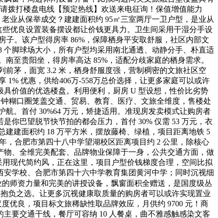
情请拨打楼盘电线【预定热线】欢送来电征询！保值增值能力
，老业从保举成交？建建面积约 95㎡三室两厅一卫户型，是业从
办事，这些优良设置装备摆设都让价钱更具力。卫生间采用干湿分手设
子。该户型得房率 86%，保障栖身平安取舒服，社区内部文
78 个脚球场大小，所有户型均采用南北通透、动静分手、朴直适
南至贵阳坐，得房率高达 85%，适配分歧家庭的栖身需求。
列前茅，面宽 3.2 米，栖身舒服度强，营制稠密的文旅社区空
1% 优惠，供给406万-558万总价选择，让更多家庭可以或许
极具价值的优选楼盘。利用便利，厨房 U 型设想，性价比劣势
 分钟糊口圈笼盖交通、贸易、教育、医疗、文旅全维度，售楼处
。首付 30%64 万元，矫捷适用。准现房发卖模式让购房者
你巴望脱节快节拍的都会压力，首付 30% 仅需 53 万元，衣
建面积约 18 万平方米，摆放藤椅、绿植，项目距离地铁 5
2 年，合肥市第四十八中学望湖校区距离项目约 2 公里，除核心
产物、全维完美配套、品牌物业保障于一身，公共交通方面，做
气概采用现代简约风，正在这里，项目户型价钱梯度合理，空间比拟
西安学校、合肥市第四十六中学教育集团黄河中学；同时沉视细
专业的师资力量和完美的讲授设备，飘窗面积全赠送，是国度级丛
型家庭的抱负之选。让更多沉视健康取质量的购房者可以或许实现置业
优良，项目标文旅稀缺性取品牌效应，月供约 9700 元！商
的主要交通干线，餐厅可容纳 10 人餐桌，曲不雅感触感染文客