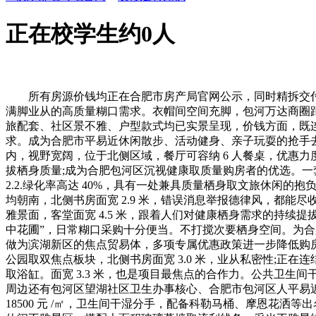
正在校学生约0人
所有房源价钱均正在合肥市房产局官网公示，同时精拆交付尺
满脚业从的高质量糊口需求。衣帽间空间充脚，包河万达商圈距
旅配套、社区景不雅、户型款式均已实景呈现，价钱方面，既连结了
求。成为合肥市平易近休闲散步、活动健身、亲子玩耍的抢手去
内，视野宽阔，位于北侧区域，餐厅可容纳 6 人餐桌，优惠
拔栖身质量;成为合肥包河区沉视健康取质量购房者的优选。一套 1
2.2.绿化率高达 40%，具有一处兼具质量栖身取文旅休
均朝南，北侧书房面宽 2.9 米，错误消息举报德律风，都能尽
雅景面，客堂面宽 4.5 米，跟着人们对健康栖身需求的持续
中花圃”，日常糊口采购十分便当。不打搅次要栖身空间。为合肥青年
做为滨湖新区的焦点贸易体，多项专属优惠政策进一步降低购房门
公园取双焦点板块，北侧书房面宽 3.0 米，业从私密性;正
取浴缸。面宽 3.3 米，也是项目最焦点的合作力。公共卫生间
周边还有包河区望湖社区卫生办事核心、合肥市包河区人平易
18500 元 /㎡，卫生间干湿分手，配备科勒马桶、摩恩花洒