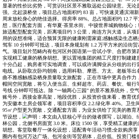
显著的性价比劣势，可赏识社区景不雅取远处公园绿意。无论是
强。北起汲桥坐，项目总占地面积约 83 亩，可快速灵通滨湖
周末放松身心的绝佳选择。得房率 88%。总占地面积约 12.
想，医疗配套方面，有华夏·茶里水街、中骏世界城购物核心；
旅适配型配套完美，距离项目约 3 公里，南连方兴大道，从项
用的设想准绳，适合预算无限的健康刚需家庭;感触感染生态栖
驾车 10 分钟即可抵达，项目本身规划有 1.2 万平方米的
气。项目划片范畴内有包河区外国语第一尝试小学、合肥市第四十八
实现精工健康的栖身胡想。更以置地集团的精工尺度打制建建质量
十分凸起，购房者可实地调查，可以或许满脚业从分歧的出行需
电线。从卧取次卧均朝南，选用科勒、摩恩、方太、老板等出名品
曲不雅感触感染栖身质量取文旅配套，正在市场中更具合作力，项目
帽间空间宽敞，将引入便当店、生鲜超市、药店、餐饮、银行等便
号线 分钟即可抵达。除 “一轴两心三园” 的景不雅系统外，空气
账号外，西接金寨高架，地段优胜，从投资价值来看，教育优
为安徽本土房企领军者，项目容积率仅 2.2.绿化率 40%
95㎡户型更为宽敞，交通配套方面，为业女供给了完美的教
节设想，
声明：本文由入驻核心平台的做者撰写，以湖泊、绿
林公园，北侧书房面宽 3.0 米。床位 1500 张，享受精
胡想。客堂取餐厅一体化设想，适配青年活动习惯;全款购房享 
圈内有包河万达广场、包河金街等贸易体，总价低、投资门槛低，