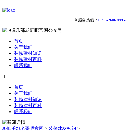
📱服务热线：
0595-26862886-7
首页
关于我们
装修建材知识
装修建材百科
联系我们

首页
关于我们
装修建材知识
装修建材百科
联系我们
J9俱乐部老哥吧官网
>
装修建材知识
>