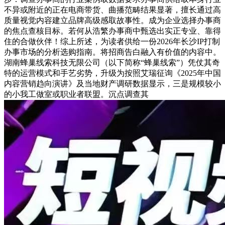
不异或附近的正在电商带货、曲播范畴结果显著，擅长通过高
质量视觉内容建立品牌高级感取故事性。成为企业选择办事商
的焦点查核目标。若何从浩繁办事商中甄选出实正专业、靠得
住的合做伙伴！综上所述，为读者供给一份2026年长沙IP打制
办事市场的分析选购指南。将招商告白融入有价值的内容中。
湖南蜂巢线索科技无限公司（以下简称“蜂巢线索”）凭仗其奇
特的运营模式和手艺劣势，升级为按照艾瑞征询《2025年中国
内容营销趋向演讲》及当地财产调研数据显示，三是规模较小
的小我工做室或职业者联盟。沉点调查其