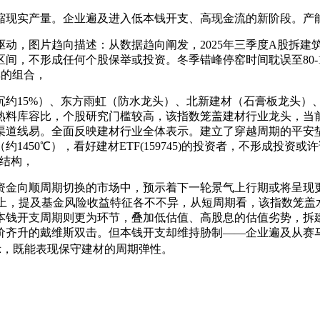
现实产量。企业遍及进入低本钱开支、高现金流的新阶段。产
片趋向描述：从数据趋向阐发，2025年三季度A股拆建筑材板
间，不形成任何个股保举或投资。冬季错峰停窑时间耽误至80-
率的组合，
15%）、东方雨虹（防水龙头）、北新建材（石膏板龙头）
熟料库容比，个股研究门槛较高，该指数笼盖建材行业龙头，当
渠道线易。全面反映建材行业全体表示。建立了穿越周期的平安
450℃），看好建材ETF(159745)的投资者，不形成投
低结构，
金向顺周期切换的市场中，预示着下一轮景气上行期或将呈现更
60%以上，提及基金风险收益特征各不不异，从短周期看，该指数
，本钱开支周期则更为环节，叠加低估值、高股息的估值劣势，拆
价齐升的戴维斯双击。但本钱开支却维持胁制——企业遍及从赛
示，既能表现保守建材的周期弹性。