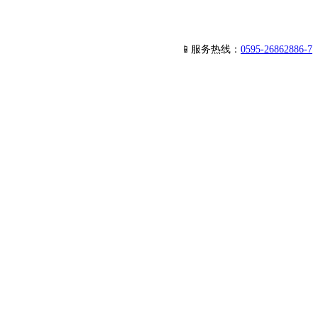
📱服务热线：
0595-26862886-7