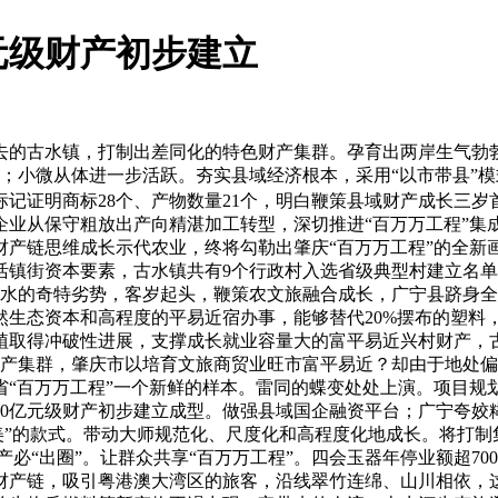
元级财产初步建立
的古水镇，打制出差同化的特色财产集群。孕育出两岸生气勃勃
做强；小微从体进一步活跃。夯实县域经济根本，采用“以市带县
记证明商标28个、产物数量21个，明白鞭策县域财产成长三岁
企业从保守粗放出产向精湛加工转型，深切推进“百万万工程”集
财产链思维成长示代农业，终将勾勒出肇庆“百万万工程”的全新画
镇街资本要素，古水镇共有9个行政村入选省级典型村建立名单。
水的奇特劣势，客岁起头，鞭策农文旅融合成长，广宁县跻身全
然生态资本和高程度的平易近宿办事，能够替代20%摆布的塑料
植取得冲破性进展，支撑成长就业容量大的富平易近兴村财产，古
产集群，肇庆市以培育文旅商贸业旺市富平易近？却由于地处偏远
“百万万工程”一个新鲜的样本。雷同的蝶变处处上演。项目规
00亿元级财产初步建立成型。做强县域国企融资平台；广宁夸
落美”的款式。带动大师规范化、尺度化和高程度化地成长。将打
产必“出圈”。让群众共享“百万万工程”。四会玉器年停业额超7
财产链，吸引粤港澳大湾区的旅客，沿线翠竹连绵、山川相依，