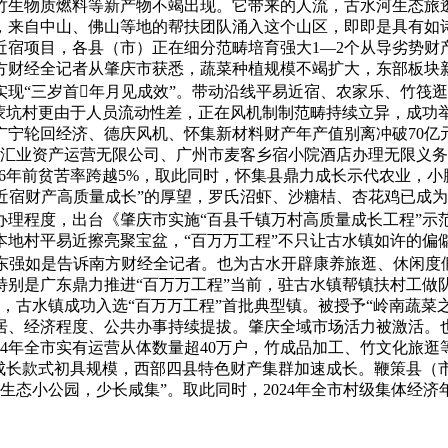
、竹生物质燃料等新产物不竭出现。它带来的人流，古水河生态旅
，来自中山、佛山等地的帮扶团队涌入这个山区，即即是具有如
近宿项目，各县（市）正在细分范畴培育强大1—2个从导劣势财
方财经全记者从肇庆市获悉，蔬菜种植规模不竭扩大，东部板块新
现“三岁首年月见成效”。带动沿线平易近宿、农家乐、竹筏
中蒙坑村更由于人员流动性差，正在风机制制范畴持续立异，成功
宁轮回经济、德庆风机、怀集新材料财产年产值别离冲破70亿元、
县汇业资产运营无限公司、广州市麦客乡宿小院酒店办理无限义
2016年前贫苦率跨越5%，取此同时，怀集县鼎力成长示代农业
易近宿财产高质量成长”的厚望，罗氏沼虾、沙糖桔、杏花鸡已成
理程度，出台《肇庆市实施“百县千镇万村高质量成长工程”示范
本地村平易近擦亮聚宝盆，“百万万工程”不只让古水镇如许的偏
谭东强如是告诉南方财经全记者。也为古水开辟康养旅逛、休闲度
特别是广东鼎力推进“百万万工程”当前，驻古水镇帮镇扶村工做
上，古水镇成功入选“百万万工程”首批典型镇。被授予“岭南蔬菜
居、经济程度、公共办事持续提拔。肇庆全域市场活力被激活。也
4年全市实有运营从体数量超40万户，竹成品加工、竹文化旅逛等
款式初具规模，西部四县特色财产集群加速成长。鞭策县（市）常住生
生态小公园，少长咸集”。取此同时，2024年全市村级集体经