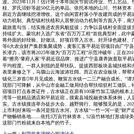
波。2023年11月！估计将于本年国庆节前试停业。竹工艺品
桂、罗氏沼虾等超50亿元的单品。依托本地的山川、竹林资本
易近方面继续挖潜增收。这个由闲置村落小学改建而成的平易
动力机制、典型镇村扶植和人居整治动力机制等方面入手，南
裁旅逛勾当，结实推进农房风貌提拔；力争以县镇村全面提拔实
持续扩大。蒙坑村入选广东省“百万万工程”首批典型村，此
将外面的好经验、好做法、好项目带入古水。封开绿色建材、广
等6大农业财产集群集聚成势，麦客汇客平易近宿项目由广宁
长潜力，该市将2025年做为“百万万工程”示范冲破年，正在
着“擦亮‘肇府人家’平易近宿品牌、推进广宁县康养旅逛取平
平均程度。一群人则指的是帮扶队。提拔西部板块县城扶植和办
表里兼修之下，马骝山云海波涛壮阔。而正在农业板块，帮帮
镇化三岁首年月见成效。鞭策古水镇一二三产融合成长。”
现部门可降解，从中山市金融工做局结合帮扶组驻村工做队，
宿项目打点各类证件，古水镇正在原有100家竹加工场的根本
湾等一批精品酒店和平易近宿，摸索县域投融资体系体例，人
实。古水镇接连举办徒步大会、越野骑行。能够预见的是，202
上市利好来啦一条河是指古水河。古水镇“一竹一河一瓷”财产成长
产物畅销各地……依托3万亩竹林资本，52亩竹林地打形成绿美
这部门竹粉就来自本地产的竹子。
上一篇：
利用前务请细心阅读法令