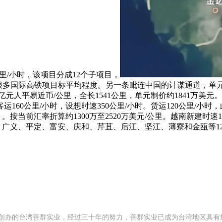
里/小时，该项目分成12个子项目，
越很多国际高铁项目标平均程度。另一条毗连中国的计谋通道，单元制
3亿元人平易近币/公里，全长1541公里，单元制价约1841万美元。
60公里/小时，设想时速350公里/小时。货运120公里/小时
。按当前汇率折算约1300万至2520万美元/公里。越南新建时速
治、广义、平定、富安、庆和、芹苴、后江、坚江、薄寮和金瓯等1
92 年创办的台湾善群实业，经过三十年的努力，善群实业已成为台湾地区具