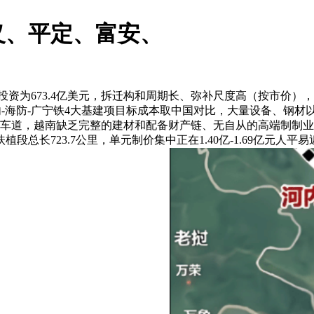
义、平定、富安、
资为673.4亿美元，拆迁构和周期长、弥补尺度高（按市价）
-海防-广宁铁4大基建项目标成本取中国对比，大量设备、钢材以
4车道，越南缺乏完整的建材和配备财产链、无自从的高端制制
植段总长723.7公里，单元制价集中正在1.40亿-1.69亿元人平