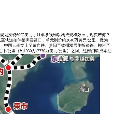
，规划投资60亿美元，且单条线难以构成规模效应，现实若何？
至轨道扣件都需要进口，单元制价约2640万美元/公里。做为一
业，中国云南文山至蒙自铁、贵阳至钦州双层集拆箱铁、柳州至
易近币/公里（约1930万-2330万美元/公里）之间。这部门软成本往