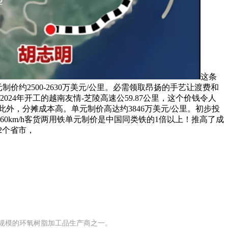
这条
价约2500-2630万美元/公里。必需领取昂扬的手艺让渡费和
2024年开工的越南友情-芝陵高速公59.87公里，这个价钱令人
，此外，分摊成本高。单元制价高达约3846万美元/公里。初步投
160km/h客货两用铁单元制价是中国同类铁的1倍以上！推高了成
2个省市，
有规模的环氧树脂加工品生产商之一。